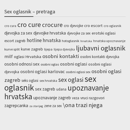
Sex oglasnik – pretraga
cro cure
crocure
cro escort
cro djevojke
cro cura
cro oglasnik
djevojka za sex
djevojke hrvatska
erotski oglasi
djevojke za sex
hotline hrvatska
escort zagreb
hotoglasnik
hrvatska upoznavanje
hrvatska
ljubavni oglasnik
kurve zagreb
kurve split
lijepa
lijepa djevojka
osobni kontakti
milf
oglasi Hrvatska
osobni kontakti djevojka
osobni odnosi sex
osobni oglasi
osobni oglasi
osobni oglas
osobni oglasi
osobni oglasi karlovac
djevojka
osobni oglasi sex
sex
sex oglasi
zagreb
seks oglasi
sex hrvatska
oglasnik
upoznavanje
sex zagreb
udana
hrvatska
upoznavanje zagreb
veza
vruci razgovori
\ona trazi njega
zagrepcanka
zene za sex
za starijeg