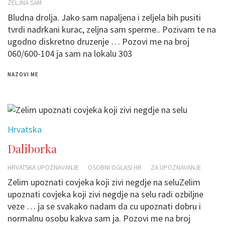
ZELJNA SAM
Bludna drolja. Jako sam napaljena i zeljela bih pusiti
tvrdi nadrkani kurac, zeljna sam sperme.. Pozivam te na
ugodno diskretno druzenje … Pozovi me na broj
060/600-104 ja sam na lokalu 303
NAZOVI ME
Hrvatska
Daliborka
HRVATSKA UPOZNAVANJE
OSOBNI OGLASI HR
ZA UPOZNAVANJE
Zelim upoznati covjeka koji zivi negdje na seluZelim
upoznati covjeka koji zivi negdje na selu radi ozbiljne
veze … ja se svakako nadam da cu upoznati dobru i
normalnu osobu kakva sam ja. Pozovi me na broj