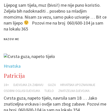
Lijepog sam tijela, muz (bivsi!) me nije puno koristio.
Zeljela bih nadoknaditi .. posebno sa mladjim
momcima. Nisam za vezu, samo puko uzivanje … Bit ce
nam lijepo
Pozovi me na broj 060/600-104 ja sam
na lokalu 365
NAZOVI ME
Hrvatska
Patricija
18+
DJEVOJKA ZA ZABAVU
GUZA
HRVATSKA UPOZNAVANJE
OSOBNI OGLASI DJEVOJKA
TIJELO
ZNATIZELNA DJEVOJKA
Cvrsta guza, napeto tijelo, navrsila sam 18 … Jako
znatizeljna vrckava i ovdje sam zbog zabave. Pozovi me
na broj 060/600-104 ja sam na lokalu 354