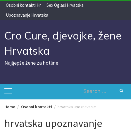
Skip
Osobni kontakti Hr
Sex Oglasi Hrvatska
to
Upoznavanje Hrvatska
content
Cro Cure, djevojke, žene
Hrvatska
Najljepše žene za hotline
Search
for:
Home
Osobni kontakti
hrvatska upoznavanje
hrvatska upoznavanje