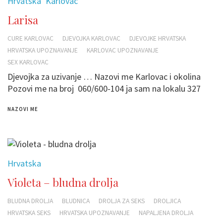
Hrvatska
Karlovac
Larisa
CURE KARLOVAC
DJEVOJKA KARLOVAC
DJEVOJKE HRVATSKA
HRVATSKA UPOZNAVANJE
KARLOVAC UPOZNAVANJE
SEX KARLOVAC
Djevojka za uzivanje … Nazovi me Karlovac i okolina
Pozovi me na broj 060/600-104 ja sam na lokalu 327
NAZOVI ME
Hrvatska
Violeta – bludna drolja
BLUDNA DROLJA
BLUDNICA
DROLJA ZA SEKS
DROLJICA
HRVATSKA SEKS
HRVATSKA UPOZNAVANJE
NAPALJENA DROLJA