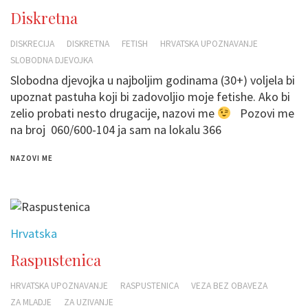
Diskretna
DISKRECIJA
DISKRETNA
FETISH
HRVATSKA UPOZNAVANJE
SLOBODNA DJEVOJKA
Slobodna djevojka u najboljim godinama (30+) voljela bi
upoznat pastuha koji bi zadovoljio moje fetishe. Ako bi
zelio probati nesto drugacije, nazovi me
Pozovi me
na broj 060/600-104 ja sam na lokalu 366
NAZOVI ME
Hrvatska
Raspustenica
HRVATSKA UPOZNAVANJE
RASPUSTENICA
VEZA BEZ OBAVEZA
ZA MLADJE
ZA UZIVANJE