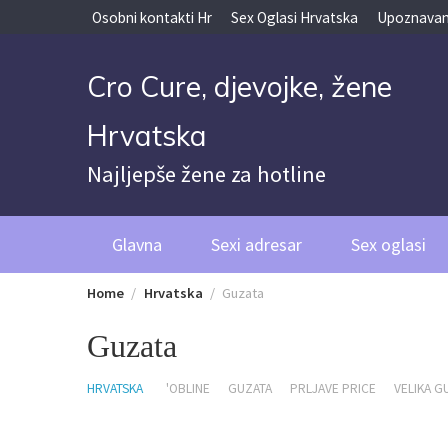
Skip
Osobni kontakti Hr
Sex Oglasi Hrvatska
Upoznavan
to
content
Cro Cure, djevojke, žene
Hrvatska
Najljepše žene za hotline
Glavna
Sexi adresar
Sex oglasi
Home
Hrvatska
Guzata
Guzata
HRVATSKA
'OBLINE
GUZATA
PRLJAVE PRICE
VELIKA G