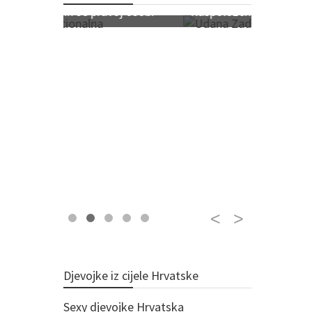
j osobi
Raspoložen za virtualni sex?
Djevojke iz cijele Hrvatske
Sexy djevojke Hrvatska