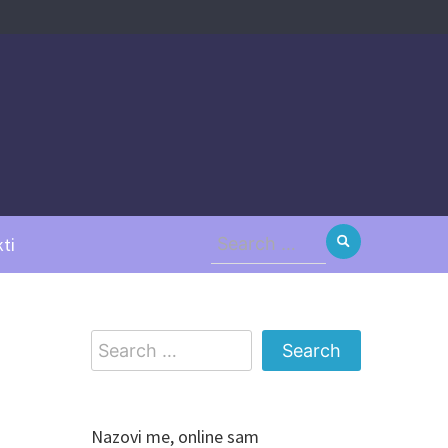
Search
ti
for:
Search
for:
Nazovi me, online sam
Dana, 197