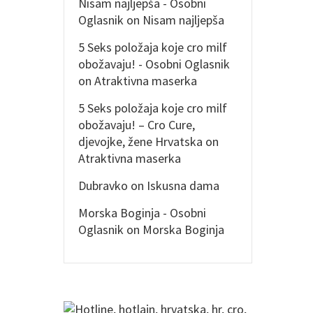
Nisam najljepša - Osobni
Oglasnik
on
Nisam najljepša
5 Seks položaja koje cro milf
obožavaju! - Osobni Oglasnik
on
Atraktivna maserka
5 Seks položaja koje cro milf
obožavaju! – Cro Cure,
djevojke, žene Hrvatska
on
Atraktivna maserka
Dubravko
on
Iskusna dama
Morska Boginja - Osobni
Oglasnik
on
Morska Boginja