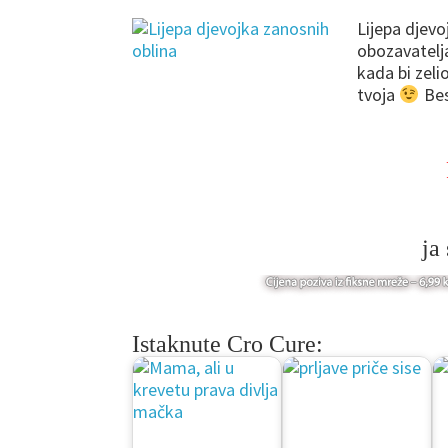
Lijepa djevo
obozavatelja
kada bi zeli
tvoja
Bes
ja
Istaknute Cro Cure: