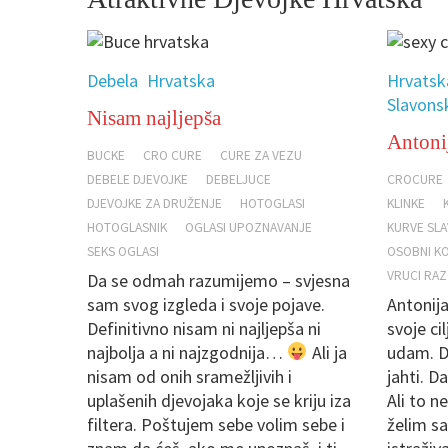
Debela
Hrvatska
Hrvatsk
Slavons
Nisam najljepša
Antonij
BUCKE
CRO CURE
CURE ZA VEZU
DEBELE DJEVOJKE
DEBELJUCE
CROCURE
DJEVOJKE ZA DRUŽENJE
HOTOGLASI
KLINKE
HOTOGLASNIK
OGLASI UPOZNAVANJE
KURVE SL
SEKS OGLASI
OSOBNI KO
VRUCI RA
Da se odmah razumijemo – svjesna
sam svog izgleda i svoje pojave.
Antonij
Definitivno nisam ni najljepša ni
svoje ci
najbolja a ni najzgodnija…
Ali ja
udam. D
nisam od onih sramežljivih i
jahti. D
uplašenih djevojaka koje se kriju iza
Ali to n
filtera. Poštujem sebe volim sebe i
želim sa