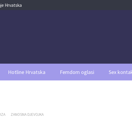
je Hrvatska
Hotline Hrvatska
Femdom oglasi
Sex kontak
UZA
ZANOSNA DJEVOJKA