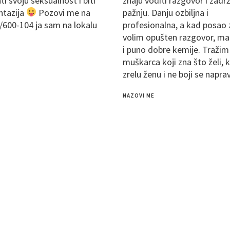
ati svoju seksualnost i biti
znaju voditi razgovor i zadrž
ntazija
Pozovi me na
pažnju. Danju ozbiljna i
/600-104 ja sam na lokalu
profesionalna, a kad posao 
volim opušten razgovor, mal
i puno dobre kemije. Tražim
E
muškarca koji zna što želi, ko
zrelu ženu i ne boji se napra
NAZOVI ME