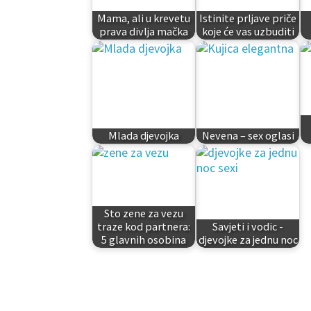
Mama, ali u krevetu
Istinite prljave priče
prava divlja mačka
koje će vas uzbuditi
Mlada djevojka
Nevena – sex oglasi
Sto zene za vezu
traze kod partnera:
Savjeti i vodic -
5 glavnih osobina
djevojke za jednu noc