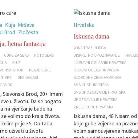
a
Kuja
Mršava
Hrvatska
ki Brod
Zločesta
Iskusna dama
a, ljetna fantazija
\ONA TRAZI NJEGA
CURE ZA SEKS
HOTOGLASI
DISKRETNO UPOZNAVANJE
HRVATS
KUJA
KUJE
LJUBAVNI OGLASNIK HRVATSKA
AVONSKI BROD
MLADE CURE
OSOBNI OGLASI HRVATSKA
NTAKTI
SEX OGLASI
SLOBODNE ZENE HRVATSKA
ZGOVORI
SMS CHAT HRVATSKA
SMS UPOZNAVANJE HRVATSKA
a, Slavonski Brod, 20+ Imam
UPOZNAVANJE HRVATSKA
ljeve u životu. Da se bogato
ZRELE CURE HRVATSKA
a mi vjenčanje bude na
a se volimo do kraja života.
Iskusna dama, 48 Nisam od
e želim prije 35. Do tada
koje gube vrijeme na prazne 
mo uživati u životu
Volim samouvjerene muškar