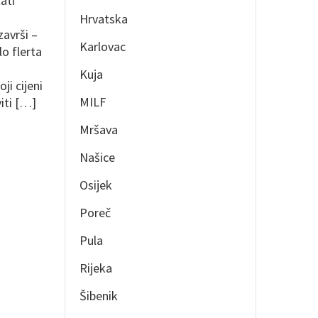
ati
Hrvatska
završi –
Karlovac
o flerta
Kuja
ji cijeni
MILF
viti […]
Mršava
Našice
Osijek
Poreč
Pula
Rijeka
Šibenik