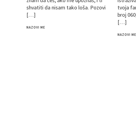
znam da ćeš, ako me upoznaš, i ti
istraživ
shvatiti da nisam tako loša. Pozovi
tvoja fa
[…]
broj 060
[…]
NAZOVI ME
NAZOVI M