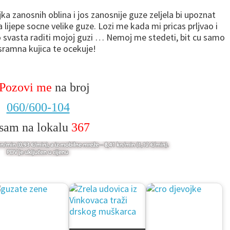
Prepustila bih se pravo
jka zanosnih oblina i jos zanosnije guze zeljela bi upoznat
 lijepe socne velike guze. Lozi me kada mi pricas prljvao i
o svasta raditi mojoj guzi … Nemoj me stedeti, bit cu samo
ramna kujica te ocekuje!
Pozovi me
na broj
060/600-104
 sam na lokalu
367