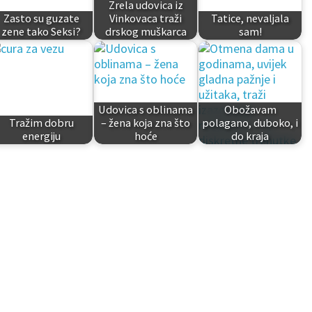
Zrela udovica iz
Zasto su guzate
Vinkovaca traži
Tatice, nevaljala
zene tako Seksi?
drskog muškarca
sam!
Udovica s oblinama
Obožavam
Tražim dobru
– žena koja zna što
polagano, duboko, i
energiju
hoće
do kraja