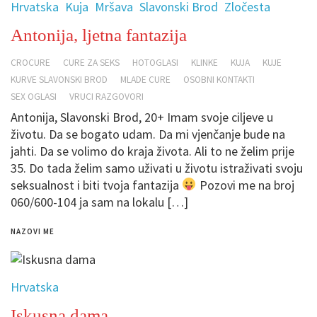
Hrvatska
Kuja
Mršava
Slavonski Brod
Zločesta
Antonija, ljetna fantazija
CROCURE
CURE ZA SEKS
HOTOGLASI
KLINKE
KUJA
KUJE
KURVE SLAVONSKI BROD
MLADE CURE
OSOBNI KONTAKTI
SEX OGLASI
VRUCI RAZGOVORI
Antonija, Slavonski Brod, 20+ Imam svoje ciljeve u
životu. Da se bogato udam. Da mi vjenčanje bude na
jahti. Da se volimo do kraja života. Ali to ne želim prije
35. Do tada želim samo uživati u životu istraživati svoju
seksualnost i biti tvoja fantazija
Pozovi me na broj
060/600-104 ja sam na lokalu […]
NAZOVI ME
Hrvatska
Iskusna dama