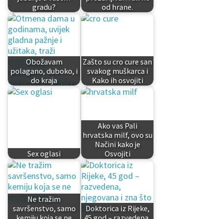
gradu?
od hrane.
Obožavam
Zašto su cro cure san
polagano, duboko, i
svakog muškarca i
do kraja
Kako ih osvojiti
Ako vas Pali
hrvatska milf, ovo su
Načini kako je
Sex oglasi
Osvojiti
Ne tražim
savršenstvo, samo
Doktorica iz Rijeke,
kemiju koja se ne
45 god – razvedena,