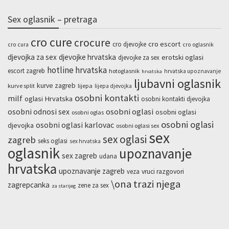
Sex oglasnik – pretraga
cro cure
crocure
cro escort
cro djevojke
cro cura
cro oglasnik
djevojka za sex
djevojke hrvatska
erotski oglasi
djevojke za sex
hotline hrvatska
escort zagreb
hotoglasnik
hrvatska upoznavanje
hrvatska
ljubavni oglasnik
kurve zagreb
kurve split
lijepa
lijepa djevojka
osobni kontakti
milf
oglasi Hrvatska
osobni kontakti djevojka
osobni odnosi sex
osobni oglasi
osobni oglasi
osobni oglas
osobni oglasi
osobni oglasi karlovac
djevojka
osobni oglasi sex
sex
sex oglasi
zagreb
seks oglasi
sex hrvatska
oglasnik
upoznavanje
sex zagreb
udana
hrvatska
upoznavanje zagreb
veza
vruci razgovori
\ona trazi njega
zagrepcanka
zene za sex
za starijeg