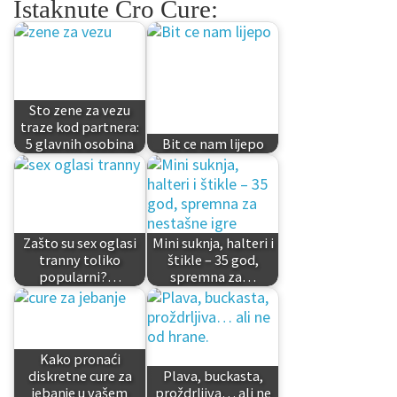
Istaknute Cro Cure:
Sto zene za vezu
traze kod partnera:
5 glavnih osobina
Bit ce nam lijepo
Zašto su sex oglasi
Mini suknja, halteri i
tranny toliko
štikle – 35 god,
popularni?…
spremna za…
Kako pronaći
diskretne cure za
Plava, buckasta,
jebanje u vašem
proždrljiva… ali ne