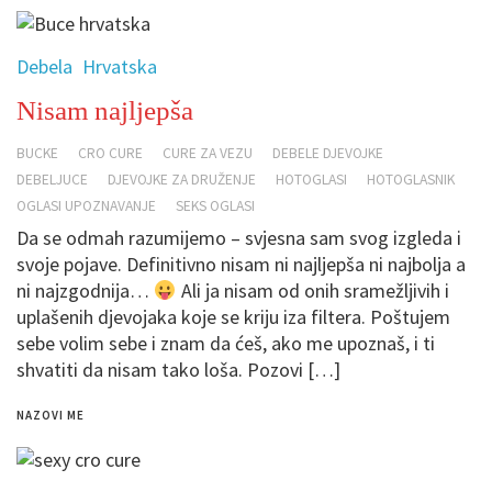
Debela
Hrvatska
Nisam najljepša
BUCKE
CRO CURE
CURE ZA VEZU
DEBELE DJEVOJKE
DEBELJUCE
DJEVOJKE ZA DRUŽENJE
HOTOGLASI
HOTOGLASNIK
OGLASI UPOZNAVANJE
SEKS OGLASI
Da se odmah razumijemo – svjesna sam svog izgleda i
svoje pojave. Definitivno nisam ni najljepša ni najbolja a
ni najzgodnija…
Ali ja nisam od onih sramežljivih i
uplašenih djevojaka koje se kriju iza filtera. Poštujem
sebe volim sebe i znam da ćeš, ako me upoznaš, i ti
shvatiti da nisam tako loša. Pozovi […]
NAZOVI ME