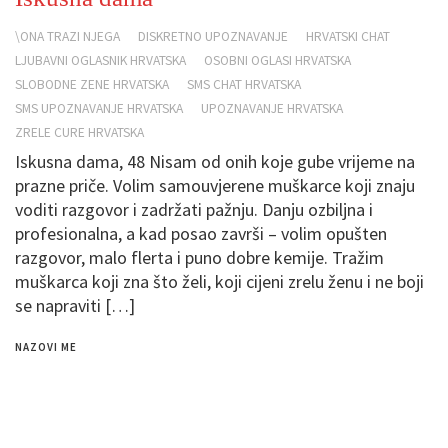
\ONA TRAZI NJEGA
DISKRETNO UPOZNAVANJE
HRVATSKI CHAT
LJUBAVNI OGLASNIK HRVATSKA
OSOBNI OGLASI HRVATSKA
SLOBODNE ZENE HRVATSKA
SMS CHAT HRVATSKA
SMS UPOZNAVANJE HRVATSKA
UPOZNAVANJE HRVATSKA
ZRELE CURE HRVATSKA
Iskusna dama, 48 Nisam od onih koje gube vrijeme na
prazne priče. Volim samouvjerene muškarce koji znaju
voditi razgovor i zadržati pažnju. Danju ozbiljna i
profesionalna, a kad posao završi – volim opušten
razgovor, malo flerta i puno dobre kemije. Tražim
muškarca koji zna što želi, koji cijeni zrelu ženu i ne boji
se napraviti […]
NAZOVI ME