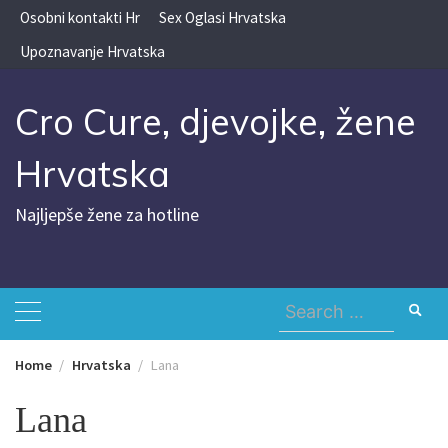
Skip
Osobni kontakti Hr
Sex Oglasi Hrvatska
to
Upoznavanje Hrvatska
content
Cro Cure, djevojke, žene
Hrvatska
Najljepše žene za hotline
Search
for:
Home
Hrvatska
Lana
Lana