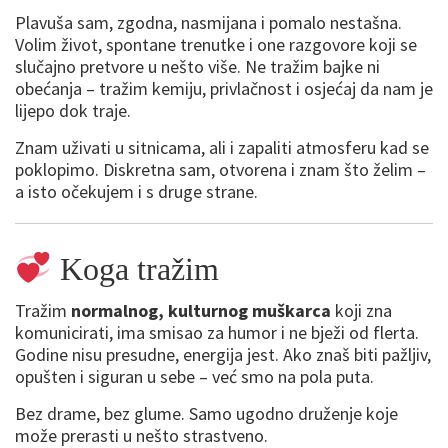
Plavuša sam, zgodna, nasmijana i pomalo nestašna.
Volim život, spontane trenutke i one razgovore koji se
slučajno pretvore u nešto više. Ne tražim bajke ni
obećanja – tražim kemiju, privlačnost i osjećaj da nam je
lijepo dok traje.
Znam uživati u sitnicama, ali i zapaliti atmosferu kad se
poklopimo. Diskretna sam, otvorena i znam što želim –
a isto očekujem i s druge strane.
Koga tražim
Tražim
normalnog, kulturnog muškarca
koji zna
komunicirati, ima smisao za humor i ne bježi od flerta.
Godine nisu presudne, energija jest. Ako znaš biti pažljiv,
opušten i siguran u sebe – već smo na pola puta.
Bez drame, bez glume. Samo ugodno druženje koje
može prerasti u nešto strastveno.