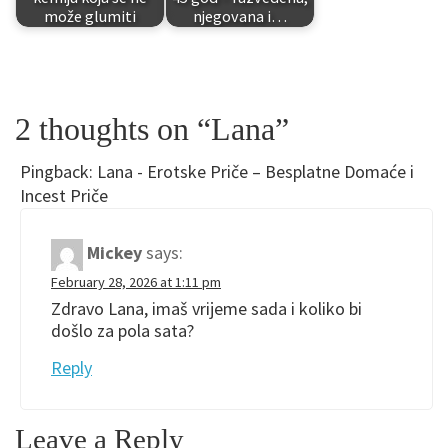
može glumiti
njegovana i…
2 thoughts on “
Lana
”
Pingback:
Lana - Erotske Priče – Besplatne Domaće i
Incest Priče
Mickey
says:
February 28, 2026 at 1:11 pm
Zdravo Lana, imaš vrijeme sada i koliko bi
došlo za pola sata?
Reply
Leave a Reply