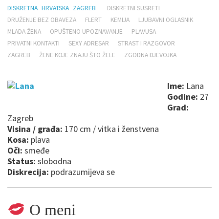
DISKRETNA
HRVATSKA
ZAGREB
DISKRETNI SUSRETI
DRUŽENJE BEZ OBAVEZA
FLERT
KEMIJA
LJUBAVNI OGLASNIK
MLADA ŽENA
OPUŠTENO UPOZNAVANJE
PLAVUSA
PRIVATNI KONTAKTI
SEXY ADRESAR
STRAST I RAZGOVOR
ZAGREB
ŽENE KOJE ZNAJU ŠTO ŽELE
ZGODNA DJEVOJKA
Ime:
Lana
Godine:
27
Grad:
Zagreb
Visina / građa:
170 cm / vitka i ženstvena
Kosa:
plava
Oči:
smeđe
Status:
slobodna
Diskrecija:
podrazumijeva se
O meni