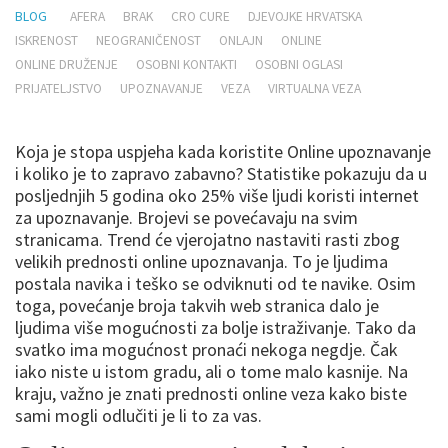
BLOG
AFERA
BRAK
CRO CURE
DJEVOJKE HRVATSKA
ISKRENOST
NEOGRANIČENOST
ONLAJN
ONLINE
ONLINE DRUŽENJE
OSOBNI KONTAKTI
OSOBNI OGLASI
PRIJATELJSTVO
UPOZNAVANJE
VEZA
VIRTUALNA VEZA
Koja je stopa uspjeha kada koristite Online upoznavanje
i koliko je to zapravo zabavno? Statistike pokazuju da u
posljednjih 5 godina oko 25% više ljudi koristi internet
za upoznavanje. Brojevi se povećavaju na svim
stranicama. Trend će vjerojatno nastaviti rasti zbog
velikih prednosti online upoznavanja. To je ljudima
postala navika i teško se odviknuti od te navike. Osim
toga, povećanje broja takvih web stranica dalo je
ljudima više mogućnosti za bolje istraživanje. Tako da
svatko ima mogućnost pronaći nekoga negdje. Čak
iako niste u istom gradu, ali o tome malo kasnije. Na
kraju, važno je znati prednosti online veza kako biste
sami mogli odlučiti je li to za vas.