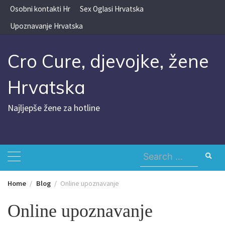
Skip
Osobni kontakti Hr
Sex Oglasi Hrvatska
to
Upoznavanje Hrvatska
content
Cro Cure, djevojke, žene
Hrvatska
Najljepše žene za hotline
Search
for:
Home
Blog
Online upoznavanje
Online upoznavanje