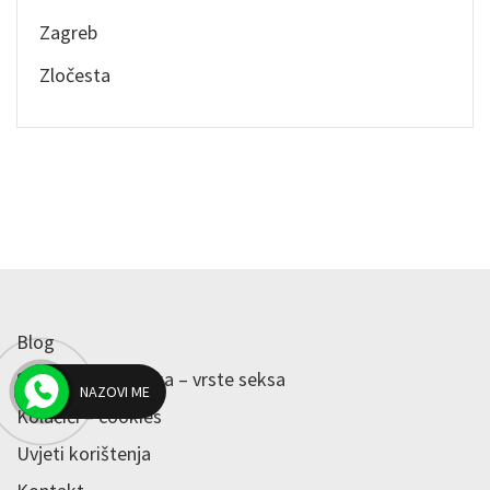
Zagreb
Zločesta
Blog
Sex oglasi hrvatska – vrste seksa
NAZOVI ME
Kolačići – cookies
Uvjeti korištenja