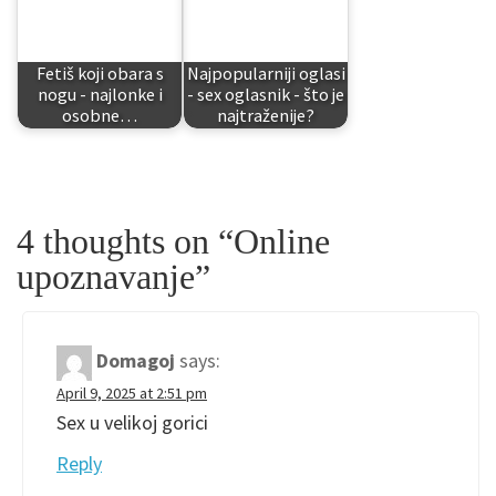
Fetiš koji obara s
Najpopularniji oglasi
nogu - najlonke i
- sex oglasnik - što je
osobne…
najtraženije?
4 thoughts on “
Online
upoznavanje
”
Domagoj
says:
April 9, 2025 at 2:51 pm
Sex u velikoj gorici
Reply