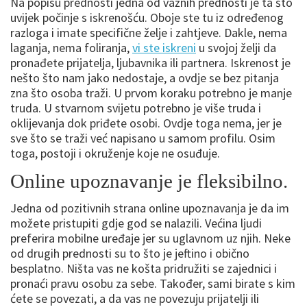
Na popisu prednosti jedna od važnih prednosti je ta što
uvijek počinje s iskrenošću. Oboje ste tu iz određenog
razloga i imate specifične želje i zahtjeve. Dakle, nema
laganja, nema foliranja,
vi ste iskreni
u svojoj želji da
pronađete prijatelja, ljubavnika ili partnera. Iskrenost je
nešto što nam jako nedostaje, a ovdje se bez pitanja
zna što osoba traži. U prvom koraku potrebno je manje
truda. U stvarnom svijetu potrebno je više truda i
oklijevanja dok priđete osobi. Ovdje toga nema, jer je
sve što se traži već napisano u samom profilu. Osim
toga, postoji i okruženje koje ne osuđuje.
Online upoznavanje je fleksibilno.
Jedna od pozitivnih strana online upoznavanja je da im
možete pristupiti gdje god se nalazili. Većina ljudi
preferira mobilne uređaje jer su uglavnom uz njih. Neke
od drugih prednosti su to što je jeftino i obično
besplatno. Ništa vas ne košta pridružiti se zajednici i
pronaći pravu osobu za sebe. Također, sami birate s kim
ćete se povezati, a da vas ne povezuju prijatelji ili