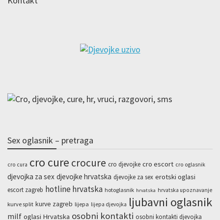
Kontakt
Sex oglasnik – pretraga
cro cure
crocure
cro escort
cro djevojke
cro cura
cro oglasnik
djevojka za sex
djevojke hrvatska
erotski oglasi
djevojke za sex
hotline hrvatska
escort zagreb
hotoglasnik
hrvatska upoznavanje
hrvatska
ljubavni oglasnik
kurve zagreb
kurve split
lijepa
lijepa djevojka
osobni kontakti
milf
oglasi Hrvatska
osobni kontakti djevojka