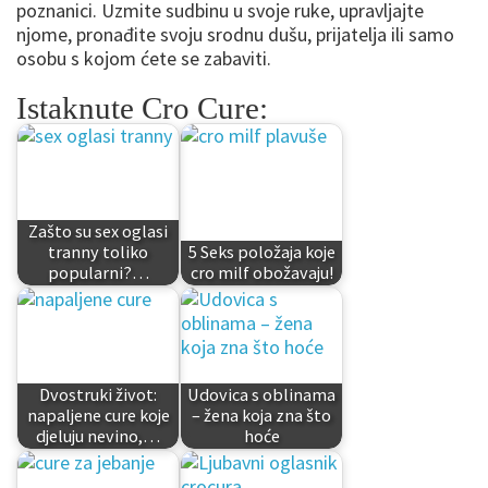
poznanici. Uzmite sudbinu u svoje ruke, upravljajte
njome, pronađite svoju srodnu dušu, prijatelja ili samo
osobu s kojom ćete se zabaviti.
Istaknute Cro Cure:
Zašto su sex oglasi
tranny toliko
5 Seks položaja koje
popularni?…
cro milf obožavaju!
Dvostruki život:
Udovica s oblinama
napaljene cure koje
– žena koja zna što
djeluju nevino,…
hoće