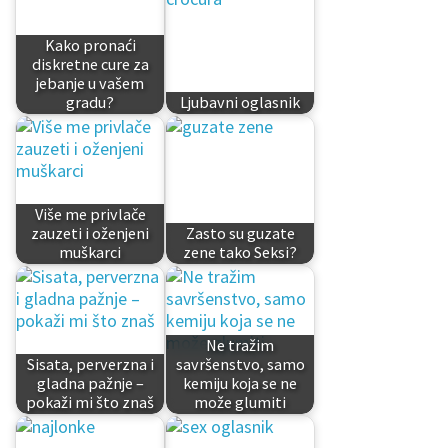
Kako pronaći
diskretne cure za
jebanje u vašem
gradu?
Ljubavni oglasnik
Više me privlače
zauzeti i oženjeni
Zasto su guzate
muškarci
zene tako Seksi?
Ne tražim
Sisata, perverzna i
savršenstvo, samo
gladna pažnje –
kemiju koja se ne
pokaži mi što znaš
može glumiti