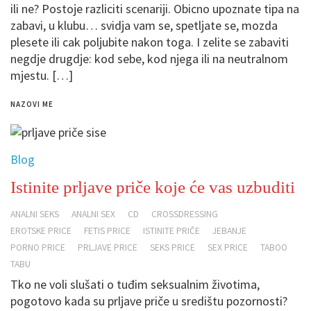
ili ne? Postoje razliciti scenariji. Obicno upoznate tipa na
zabavi, u klubu… svidja vam se, spetljate se, mozda
plesete ili cak poljubite nakon toga. I zelite se zabaviti
negdje drugdje: kod sebe, kod njega ili na neutralnom
mjestu. […]
NAZOVI ME
Blog
Istinite prljave priče koje će vas uzbuditi
ANALNI SEKS
ANALNI SEX
CD
CROSSDRESSING
EROTSKE PRICE
FETIS PRICE
ISTINITE PRIČE
JEBANJE
PORNO PRICE
PRLJAVE PRICE
SEKS PRICE
SEX PRICE
TABOO
TABU
Tko ne voli slušati o tuđim seksualnim životima,
pogotovo kada su prljave priče u središtu pozornosti?