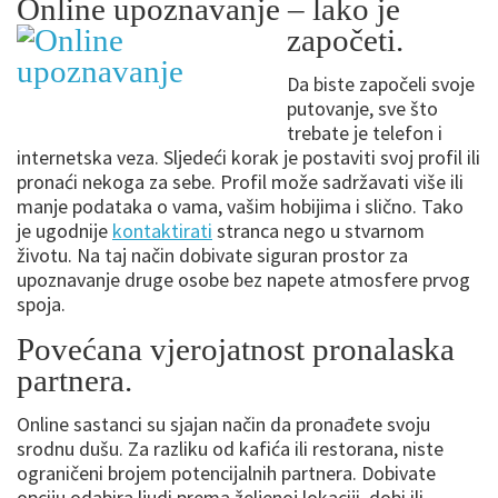
Online upoznavanje – lako je
započeti.
Da biste započeli svoje
putovanje, sve što
trebate je telefon i
internetska veza. Sljedeći korak je postaviti svoj profil ili
pronaći nekoga za sebe. Profil može sadržavati više ili
manje podataka o vama, vašim hobijima i slično. Tako
je ugodnije
kontaktirati
stranca nego u stvarnom
životu. Na taj način dobivate siguran prostor za
upoznavanje druge osobe bez napete atmosfere prvog
spoja.
Povećana vjerojatnost pronalaska
partnera.
Online sastanci su sjajan način da pronađete svoju
srodnu dušu. Za razliku od kafića ili restorana, niste
ograničeni brojem potencijalnih partnera. Dobivate
opciju odabira ljudi prema željenoj lokaciji, dobi ili