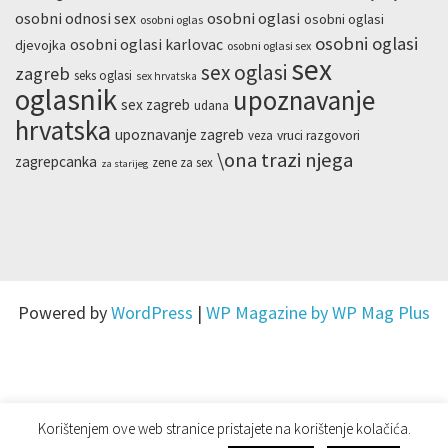
osobni odnosi sex
osobni oglasi
osobni oglasi
osobni oglas
osobni oglasi
osobni oglasi karlovac
djevojka
osobni oglasi sex
sex
sex oglasi
zagreb
seks oglasi
sex hrvatska
oglasnik
upoznavanje
sex zagreb
udana
hrvatska
upoznavanje zagreb
veza
vruci razgovori
\ona trazi njega
zagrepcanka
zene za sex
za starijeg
Powered by
WordPress
|
WP Magazine by WP Mag Plus
Korištenjem ove web stranice pristajete na korištenje kolačića.