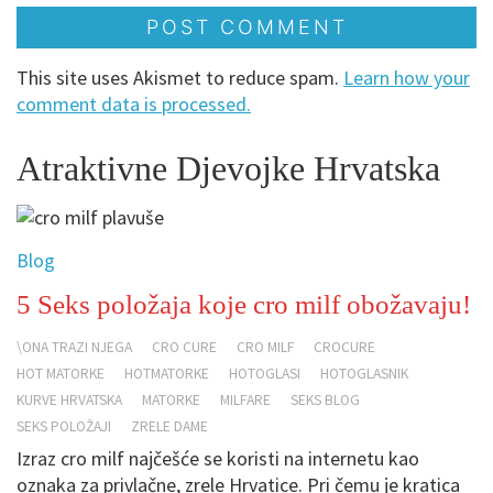
This site uses Akismet to reduce spam.
Learn how your
comment data is processed.
Atraktivne Djevojke Hrvatska
Blog
5 Seks položaja koje cro milf obožavaju!
\ONA TRAZI NJEGA
CRO CURE
CRO MILF
CROCURE
HOT MATORKE
HOTMATORKE
HOTOGLASI
HOTOGLASNIK
KURVE HRVATSKA
MATORKE
MILFARE
SEKS BLOG
SEKS POLOŽAJI
ZRELE DAME
Izraz cro milf najčešće se koristi na internetu kao
oznaka za privlačne, zrele Hrvatice. Pri čemu je kratica