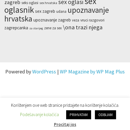
sex
sex oglasi
zagreb
seks oglasi
sex hrvatska
oglasnik
upoznavanje
sex zagreb
udana
hrvatska
upoznavanje zagreb
veza
vruci razgovori
\ona trazi njega
zagrepcanka
zene za sex
za starijeg
Powered by
WordPress
|
WP Magazine by WP Mag Plus
Korištenjem ove web stranice pristajete na korištenje kolačića.
Podešavanje kolačića
PRIHVATAM
ODBIJAM
Procitaj jos