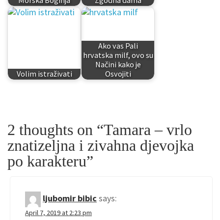
Morska Boginja
Zgodna dama
Ako vas Pali
hrvatska milf, ovo su
Načini kako je
Volim istraživati
Osvojiti
2 thoughts on “
Tamara – vrlo
znatizeljna i zivahna djevojka
po karakteru
”
ljubomir bibic
says:
April 7, 2019 at 2:23 pm