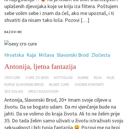
uplašenih djevojaka koje se kriju iza filtera. Poštujem
sebe volim sebe i znam da ćeš, ako me upoznaš, i ti
shvatiti da nisam tako loša. Pozovi […]
NAZOVI ME
Hrvatska
Kuja
Mršava
Slavonski Brod
Zločesta
Antonija, ljetna fantazija
CROCURE
CURE ZA SEKS
HOTOGLASI
KLINKE
KUJA
KUJE
KURVE SLAVONSKI BROD
MLADE CURE
OSOBNI KONTAKTI
SEX OGLASI
VRUCI RAZGOVORI
Antonija, Slavonski Brod, 20+ Imam svoje ciljeve u
životu. Da se bogato udam. Da mi vjenčanje bude na
jahti. Da se volimo do kraja života. Ali to ne želim prije
35. Do tada želim samo uživati u životu istraživati svoju
seksualnost i biti tvoja fantazija
Pozovi me na broj