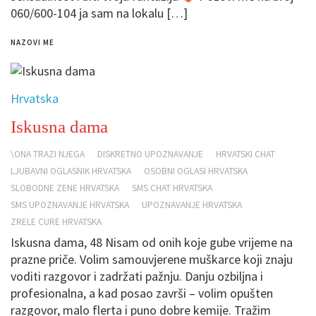
060/600-104 ja sam na lokalu […]
NAZOVI ME
Hrvatska
Iskusna dama
\ONA TRAZI NJEGA
DISKRETNO UPOZNAVANJE
HRVATSKI CHAT
LJUBAVNI OGLASNIK HRVATSKA
OSOBNI OGLASI HRVATSKA
SLOBODNE ZENE HRVATSKA
SMS CHAT HRVATSKA
SMS UPOZNAVANJE HRVATSKA
UPOZNAVANJE HRVATSKA
ZRELE CURE HRVATSKA
Iskusna dama, 48 Nisam od onih koje gube vrijeme na
prazne priče. Volim samouvjerene muškarce koji znaju
voditi razgovor i zadržati pažnju. Danju ozbiljna i
profesionalna, a kad posao završi – volim opušten
razgovor, malo flerta i puno dobre kemije. Tražim