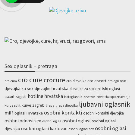
Sex oglasnik – pretraga
cro cure
crocure
cro escort
cro djevojke
cro cura
cro oglasnik
djevojka za sex
djevojke hrvatska
erotski oglasi
djevojke za sex
hotline hrvatska
escort zagreb
hotoglasnik
hrvatska upoznavanje
hrvatska
ljubavni oglasnik
kurve zagreb
kurve split
lijepa
lijepa djevojka
osobni kontakti
milf
oglasi Hrvatska
osobni kontakti djevojka
osobni odnosi sex
osobni oglasi
osobni oglasi
osobni oglas
osobni oglasi
osobni oglasi karlovac
djevojka
osobni oglasi sex