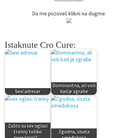
Da me pozoveš klikni na dugme:
Istaknute Cro Cure:
Dominantna, ali voli
Sexi adresar
kad je zgrabe
Zašto su sex oglasi
tranny toliko
Zgodna, sisata
popularni?…
smeđokosa