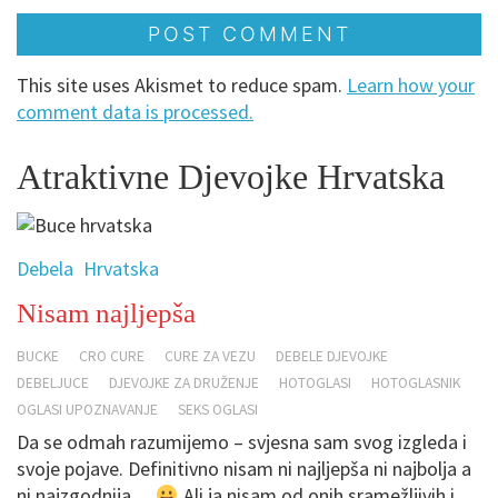
This site uses Akismet to reduce spam.
Learn how your
comment data is processed.
Atraktivne Djevojke Hrvatska
Debela
Hrvatska
Nisam najljepša
BUCKE
CRO CURE
CURE ZA VEZU
DEBELE DJEVOJKE
DEBELJUCE
DJEVOJKE ZA DRUŽENJE
HOTOGLASI
HOTOGLASNIK
OGLASI UPOZNAVANJE
SEKS OGLASI
Da se odmah razumijemo – svjesna sam svog izgleda i
svoje pojave. Definitivno nisam ni najljepša ni najbolja a
ni najzgodnija…
Ali ja nisam od onih sramežljivih i