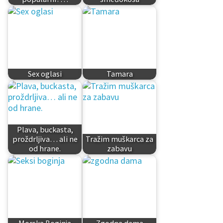
Sex oglasi
Tamara
Plava, buckasta,
proždrljiva… ali ne
Tražim muškarca za
od hrane.
zabavu