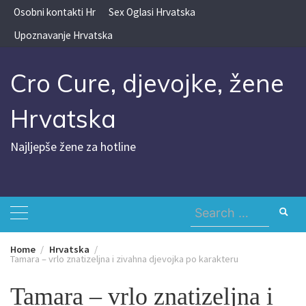
Skip
Osobni kontakti Hr
Sex Oglasi Hrvatska
to
Upoznavanje Hrvatska
content
Cro Cure, djevojke, žene
Hrvatska
Najljepše žene za hotline
Search
for:
Home
Hrvatska
Tamara – vrlo znatizeljna i zivahna djevojka po karakteru
Tamara – vrlo znatizeljna i