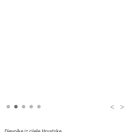
Djevojke iz cijele Hrvatske