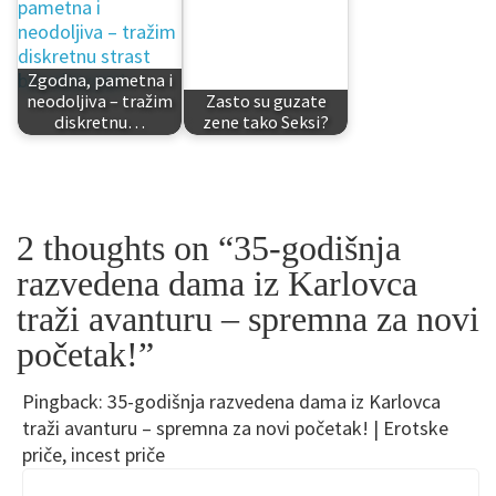
Zgodna, pametna i
neodoljiva – tražim
Zasto su guzate
diskretnu…
zene tako Seksi?
2 thoughts on “
35-godišnja
razvedena dama iz Karlovca
traži avanturu – spremna za novi
početak!
”
Pingback:
35-godišnja razvedena dama iz Karlovca
traži avanturu – spremna za novi početak! | Erotske
priče, incest priče