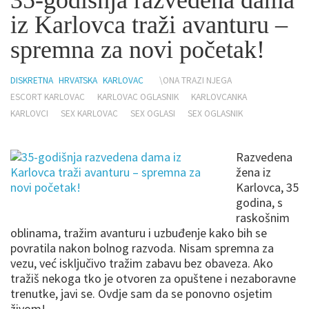
35-godišnja razvedena dama
iz Karlovca traži avanturu –
spremna za novi početak!
DISKRETNA
HRVATSKA
KARLOVAC
\ONA TRAZI NJEGA
ESCORT KARLOVAC
KARLOVAC OGLASNIK
KARLOVCANKA
KARLOVCI
SEX KARLOVAC
SEX OGLASI
SEX OGLASNIK
Razvedena
žena iz
Karlovca, 35
godina, s
raskošnim
oblinama, tražim avanturu i uzbuđenje kako bih se
povratila nakon bolnog razvoda. Nisam spremna za
vezu, već isključivo tražim zabavu bez obaveza. Ako
tražiš nekoga tko je otvoren za opuštene i nezaboravne
trenutke, javi se. Ovdje sam da se ponovno osjetim
živom!