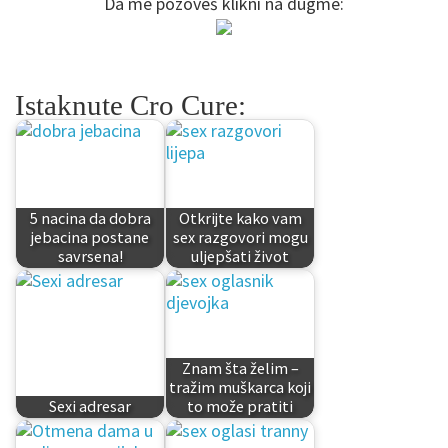
Da me pozoveš klikni na dugme:
Istaknute Cro Cure:
5 nacina da dobra
Otkrijte kako vam
jebacina postane
sex razgovori mogu
savrsena!
uljepšati život
Znam šta želim –
tražim muškarca koji
Sexi adresar
to može pratiti