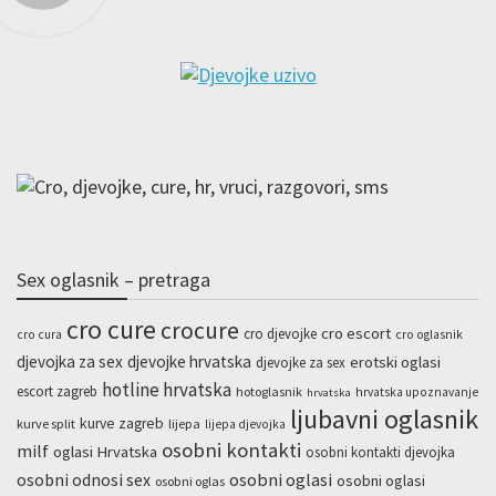
Sex oglasnik – pretraga
cro cure
crocure
cro escort
cro djevojke
cro cura
cro oglasnik
djevojka za sex
djevojke hrvatska
erotski oglasi
djevojke za sex
hotline hrvatska
escort zagreb
hotoglasnik
hrvatska upoznavanje
hrvatska
ljubavni oglasnik
kurve zagreb
kurve split
lijepa
lijepa djevojka
osobni kontakti
milf
oglasi Hrvatska
osobni kontakti djevojka
osobni odnosi sex
osobni oglasi
osobni oglasi
osobni oglas