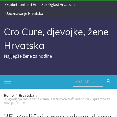
Skip
Osobni kontakti Hr
Sex Oglasi Hrvatska
to
Upoznavanje Hrvatska
content
Cro Cure, djevojke, žene
Hrvatska
Najljepše žene za hotline
Search
for:
Home
Hrvatska
35-godišnja razvedena dama iz Karlovca traži avanturu – spremna za
novi početak!