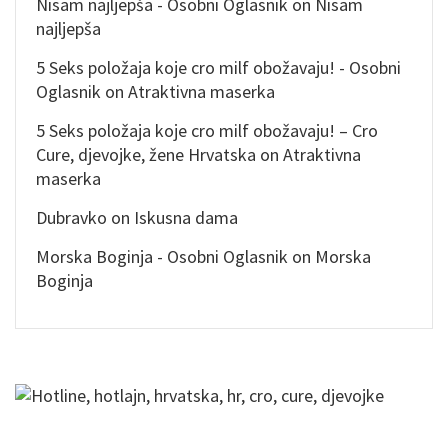
Nisam najljepša - Osobni Oglasnik
on
Nisam
najljepša
5 Seks položaja koje cro milf obožavaju! - Osobni
Oglasnik
on
Atraktivna maserka
5 Seks položaja koje cro milf obožavaju! – Cro
Cure, djevojke, žene Hrvatska
on
Atraktivna
maserka
Dubravko
on
Iskusna dama
Morska Boginja - Osobni Oglasnik
on
Morska
Boginja