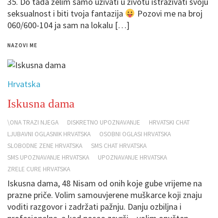
35. Do tada želim samo uživati u životu istraživati svoju
seksualnost i biti tvoja fantazija
Pozovi me na broj
060/600-104 ja sam na lokalu […]
NAZOVI ME
Hrvatska
Iskusna dama
\ONA TRAZI NJEGA
DISKRETNO UPOZNAVANJE
HRVATSKI CHAT
LJUBAVNI OGLASNIK HRVATSKA
OSOBNI OGLASI HRVATSKA
SLOBODNE ZENE HRVATSKA
SMS CHAT HRVATSKA
SMS UPOZNAVANJE HRVATSKA
UPOZNAVANJE HRVATSKA
ZRELE CURE HRVATSKA
Iskusna dama, 48 Nisam od onih koje gube vrijeme na
prazne priče. Volim samouvjerene muškarce koji znaju
voditi razgovor i zadržati pažnju. Danju ozbiljna i