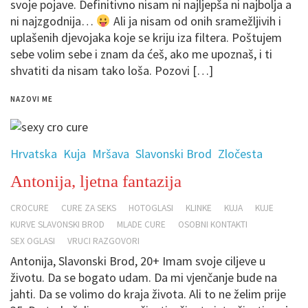
svoje pojave. Definitivno nisam ni najljepša ni najbolja a
ni najzgodnija…
Ali ja nisam od onih sramežljivih i
uplašenih djevojaka koje se kriju iza filtera. Poštujem
sebe volim sebe i znam da ćeš, ako me upoznaš, i ti
shvatiti da nisam tako loša. Pozovi […]
NAZOVI ME
Hrvatska
Kuja
Mršava
Slavonski Brod
Zločesta
Antonija, ljetna fantazija
CROCURE
CURE ZA SEKS
HOTOGLASI
KLINKE
KUJA
KUJE
KURVE SLAVONSKI BROD
MLADE CURE
OSOBNI KONTAKTI
SEX OGLASI
VRUCI RAZGOVORI
Antonija, Slavonski Brod, 20+ Imam svoje ciljeve u
životu. Da se bogato udam. Da mi vjenčanje bude na
jahti. Da se volimo do kraja života. Ali to ne želim prije