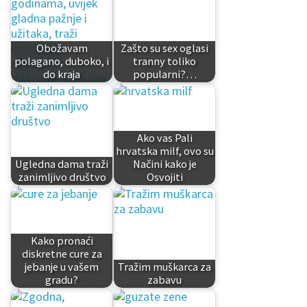
Obožavam
Zašto su sex oglasi
polagano, duboko, i
tranny toliko
do kraja
popularni?…
Ako vas Pali
hrvatska milf, ovo su
Ugledna dama traži
Načini kako je
zanimljivo društvo
Osvojiti
Kako pronaći
diskretne cure za
jebanje u vašem
Tražim muškarca za
gradu?
zabavu