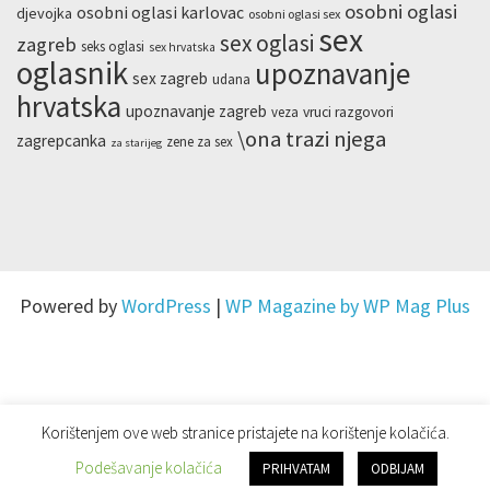
osobni oglasi
osobni oglasi karlovac
djevojka
osobni oglasi sex
sex
sex oglasi
zagreb
seks oglasi
sex hrvatska
oglasnik
upoznavanje
sex zagreb
udana
hrvatska
upoznavanje zagreb
veza
vruci razgovori
\ona trazi njega
zagrepcanka
zene za sex
za starijeg
Powered by
WordPress
|
WP Magazine by WP Mag Plus
Korištenjem ove web stranice pristajete na korištenje kolačića.
Podešavanje kolačića
PRIHVATAM
ODBIJAM