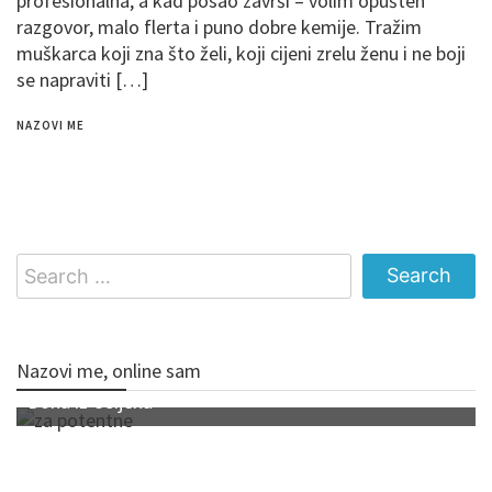
profesionalna, a kad posao završi – volim opušten
razgovor, malo flerta i puno dobre kemije. Tražim
muškarca koji zna što želi, koji cijeni zrelu ženu i ne boji
se napraviti […]
NAZOVI ME
Search
for:
Nazovi me, online sam
Dona iz Osijeka