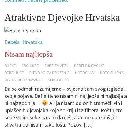
Atraktivne Djevojke Hrvatska
Debela
Hrvatska
Nisam najljepša
BUCKE
CRO CURE
CURE ZA VEZU
DEBELE DJEVOJKE
DEBELJUCE
DJEVOJKE ZA DRUŽENJE
HOTOGLASI
HOTOGLASNIK
OGLASI UPOZNAVANJE
SEKS OGLASI
Da se odmah razumijemo – svjesna sam svog izgleda i
svoje pojave. Definitivno nisam ni najljepša ni najbolja a
ni najzgodnija…
Ali ja nisam od onih sramežljivih i
uplašenih djevojaka koje se kriju iza filtera. Poštujem
sebe volim sebe i znam da ćeš, ako me upoznaš, i ti
shvatiti da nisam tako loša. Pozovi […]