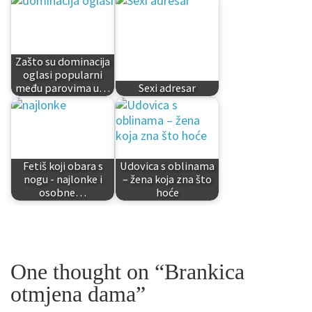
Zašto su dominacija
oglasi popularni
među parovima u…
Sexi adresar
Fetiš koji obara s
Udovica s oblinama
nogu - najlonke i
– žena koja zna što
osobne…
hoće
One thought on “Brankica
otmjena dama”