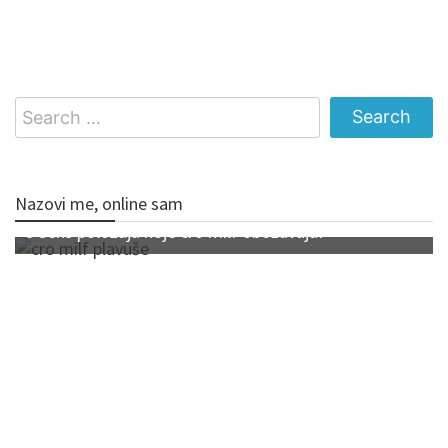
Search
for:
Nazovi me, online sam
5 Seks položaja koje cro milf obožavaju!