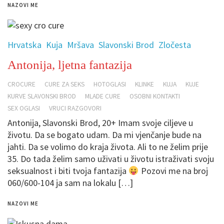
NAZOVI ME
Hrvatska
Kuja
Mršava
Slavonski Brod
Zločesta
Antonija, ljetna fantazija
CROCURE
CURE ZA SEKS
HOTOGLASI
KLINKE
KUJA
KUJE
KURVE SLAVONSKI BROD
MLADE CURE
OSOBNI KONTAKTI
SEX OGLASI
VRUCI RAZGOVORI
Antonija, Slavonski Brod, 20+ Imam svoje ciljeve u
životu. Da se bogato udam. Da mi vjenčanje bude na
jahti. Da se volimo do kraja života. Ali to ne želim prije
35. Do tada želim samo uživati u životu istraživati svoju
seksualnost i biti tvoja fantazija
Pozovi me na broj
060/600-104 ja sam na lokalu […]
NAZOVI ME