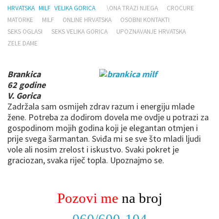
HRVATSKA
MILF
VELIKA GORICA
\ONA TRAZI NJEGA
CROCURE
MATORKE
MILF
ONLINE HRVATSKA
OSOBNI KONTAKTI
SEKS OGLASI
SEKS VELIKA GORICA
UPOZNAVANJE HRVATSKA
ZELE DAME
Brankica
62 godine
V. Gorica
Zadržala sam osmijeh zdrav razum i energiju mlade
žene. Potreba za dodirom dovela me ovdje u potrazi za
gospodinom mojih godina koji je elegantan otmjen i
prije svega šarmantan. Sviđa mi se sve što mladi ljudi
vole ali nosim zrelost i iskustvo. Svaki pokret je
graciozan, svaka riječ topla. Upoznajmo se.
Pozovi me
na broj