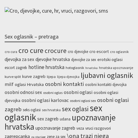
Sex oglasnik – pretraga
cro cure
crocure
cro escort
cro djevojke
cro cura
cro oglasnik
djevojka za sex
djevojke hrvatska
erotski oglasi
djevojke za sex
hotline hrvatska
escort zagreb
hotoglasnik
hrvatska upoznavanje
hrvatska
ljubavni oglasnik
kurve zagreb
kurve split
lijepa
lijepa djevojka
osobni kontakti
milf
oglasi Hrvatska
osobni kontakti djevojka
osobni odnosi sex
osobni oglasi
osobni oglasi
osobni oglas
osobni oglasi
osobni oglasi karlovac
djevojka
osobni oglasi sex
sex
sex oglasi
zagreb
seks oglasi
sex hrvatska
oglasnik
upoznavanje
sex zagreb
udana
hrvatska
upoznavanje zagreb
veza
vruci razgovori
\ona trazi njega
zagrepcanka
zene za sex
za starijeg