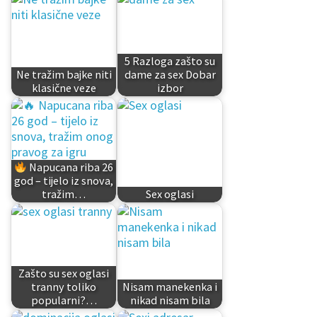
5 Razloga zašto su
Ne tražim bajke niti
dame za sex Dobar
klasične veze
izbor
Napucana riba 26
god – tijelo iz snova,
tražim…
Sex oglasi
Zašto su sex oglasi
tranny toliko
Nisam manekenka i
popularni?…
nikad nisam bila