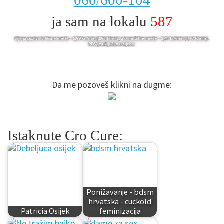
060/600-104
ja sam na lokalu
587
Da me pozoveš klikni na dugme:
Istaknute Cro Cure:
Ponižavanje - bdsm
hrvatska - cuckold
Patricia Osijek
feminizacija