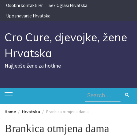
Skip
Osobni kontakti Hr
Sex Oglasi Hrvatska
to
Upoznavanje Hrvatska
content
Cro Cure, djevojke, žene
Hrvatska
Najljepše žene za hotline
Search
for:
Home
Hrvatska
Brankica otmjena dama
Brankica otmjena dama