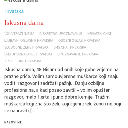
Hrvatska
Iskusna dama
\ONA TRAZI NJEGA
DISKRETNO UPOZNAVANJE
HRVATSKI CHAT
LJUBAVNI OGLASNIK HRVATSKA
OSOBNI OGLASI HRVATSKA
SLOBODNE ZENE HRVATSKA
SMS CHAT HRVATSKA
SMS UPOZNAVANJE HRVATSKA
UPOZNAVANJE HRVATSKA
ZRELE CURE HRVATSKA
Iskusna dama, 48 Nisam od onih koje gube vrijeme na
prazne priče. Volim samouvjerene muškarce koji znaju
voditi razgovor i zadržati pažnju. Danju ozbiljna i
profesionalna, a kad posao završi – volim opušten
razgovor, malo flerta i puno dobre kemije. Tražim
muškarca koji zna što želi, koji cijeni zrelu ženu i ne boji
se napraviti […]
NAZOVI ME