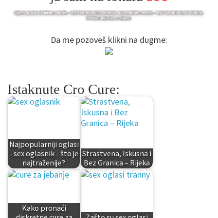
Da me pozoveš klikni na dugme:
Istaknute Cro Cure:
Najpopularniji oglasi
- sex oglasnik - što je
Strastvena, Iskusna i
najtraženije?
Bez Granica – Rijeka
Kako pronaći
diskretne cure za
Zašto su sex oglasi