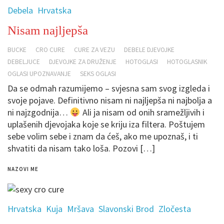
Debela
Hrvatska
Nisam najljepša
BUCKE
CRO CURE
CURE ZA VEZU
DEBELE DJEVOJKE
DEBELJUCE
DJEVOJKE ZA DRUŽENJE
HOTOGLASI
HOTOGLASNIK
OGLASI UPOZNAVANJE
SEKS OGLASI
Da se odmah razumijemo – svjesna sam svog izgleda i
svoje pojave. Definitivno nisam ni najljepša ni najbolja a
ni najzgodnija…
Ali ja nisam od onih sramežljivih i
uplašenih djevojaka koje se kriju iza filtera. Poštujem
sebe volim sebe i znam da ćeš, ako me upoznaš, i ti
shvatiti da nisam tako loša. Pozovi […]
NAZOVI ME
Hrvatska
Kuja
Mršava
Slavonski Brod
Zločesta