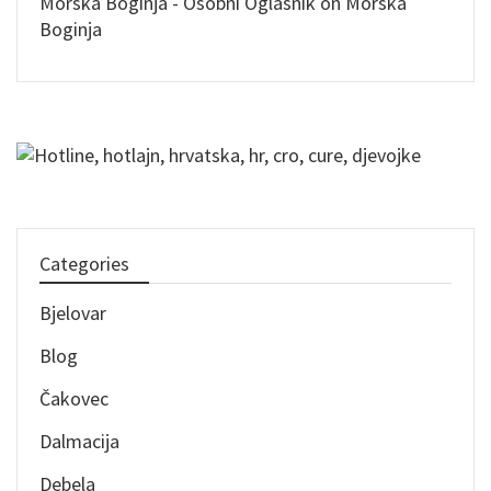
Morska Boginja - Osobni Oglasnik
on
Morska
Boginja
Categories
Bjelovar
Blog
Čakovec
Dalmacija
Debela