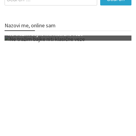
for:
Nazovi me, online sam
Ne tražim bajke niti klasične veze