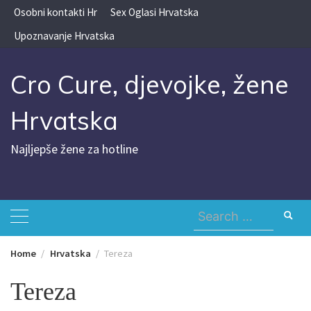
Skip
Osobni kontakti Hr
Sex Oglasi Hrvatska
to
Upoznavanje Hrvatska
content
Cro Cure, djevojke, žene
Hrvatska
Najljepše žene za hotline
Search
for:
Home
Hrvatska
Tereza
Tereza