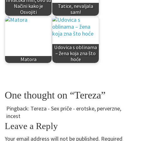
hrvatska milf, ovo su
Načini kako je
Tatice, nevaljala
Osvojiti
sam!
Udovica s oblinama
– žena koja zna što
Matora
hoće
One thought on “Tereza”
Pingback:
Tereza - Sex priče - erotske, perverzne,
incest
Leave a Reply
Your email address will not be published.
Required