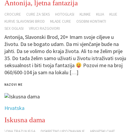
Antonija, ljetna fantazija
CROCURE
CURE ZA SEKS
HOTOGLASI
KLINKE
KUJA
KUJE
KURVE SLAVONSKI BROD
MLADE CURE
OSOBNI KONTAKTI
SEX OGLASI
VRUCI RAZGOVORI
Antonija, Slavonski Brod, 20+ Imam svoje ciljeve u
životu. Da se bogato udam. Da mi vjenčanje bude na
jahti. Da se volimo do kraja života. Ali to ne želim prije
35. Do tada želim samo uživati u životu istraživati svoju
seksualnost i biti tvoja fantazija
Pozovi me na broj
060/600-104 ja sam na lokalu […]
NAZOVI ME
Hrvatska
Iskusna dama
\ONA TRAZI NJEGA
DISKRETNO UPOZNAVANJE
HRVATSKI CHAT