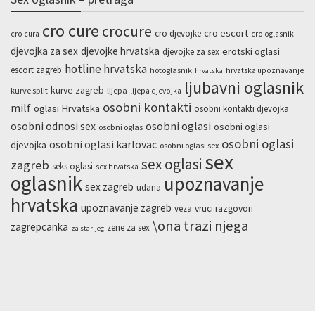
cro cure
crocure
cro escort
cro djevojke
cro cura
cro oglasnik
djevojka za sex
djevojke hrvatska
erotski oglasi
djevojke za sex
hotline hrvatska
escort zagreb
hotoglasnik
hrvatska upoznavanje
hrvatska
ljubavni oglasnik
kurve zagreb
kurve split
lijepa
lijepa djevojka
osobni kontakti
milf
oglasi Hrvatska
osobni kontakti djevojka
osobni odnosi sex
osobni oglasi
osobni oglasi
osobni oglas
osobni oglasi
osobni oglasi karlovac
djevojka
osobni oglasi sex
sex
sex oglasi
zagreb
seks oglasi
sex hrvatska
oglasnik
upoznavanje
sex zagreb
udana
hrvatska
upoznavanje zagreb
veza
vruci razgovori
\ona trazi njega
zagrepcanka
zene za sex
za starijeg