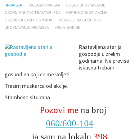
HRVATSKA
OGLASI HRVATSKA
OGLASI UPOZNAVANJE
OSOBNI KONTAKTI RASTAVLJENA
OSOBNI ODNOSI AKCIJA
OSOBNI OGLASI GOSPODJA
RASTAVLJENA GOSPODJA
UPOZNAVANJE HRVATSKA
ZRELE GODINE
Rastavljena starija
gospodja u zrelim
godinama. Ne previse
iskusna trebam
gospodina koji ce me voljeti.
Trazim muskarca od akcije.
Stambeno situirana.
Pozovi me
na broj
060/600-104
ja sam na lokalu
398