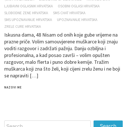
LJUBAVNI OGLASNIK HRVATSKA
OSOBNI OGLASI HRVATSKA
SLOBODNE ZENE HRVATSKA
SMS CHAT HRVATSKA
SMS UPOZNAVANJE HRVATSKA
UPOZNAVANJE HRVATSKA
ZRELE CURE HRVATSKA
Iskusna dama, 48 Nisam od onih koje gube vrijeme na
prazne priče. Volim samouvjerene muškarce koji znaju
voditi razgovor i zadržati pažnju. Danju ozbiljna i
profesionalna, a kad posao završi – volim opušten
razgovor, malo flerta i puno dobre kemije. Tražim
muškarca koji zna što želi, koji cijeni zrelu ženu i ne boji
se napraviti […]
NAZOVI ME
Search