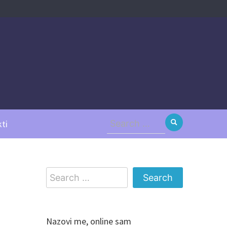
Search
ti
for:
Search
for:
Nazovi me, online sam
Vesna, Rij