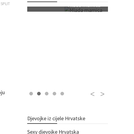
 SPLIT
Mlada mamica
oju
Djevojke iz cijele Hrvatske
Sexy djevojke Hrvatska