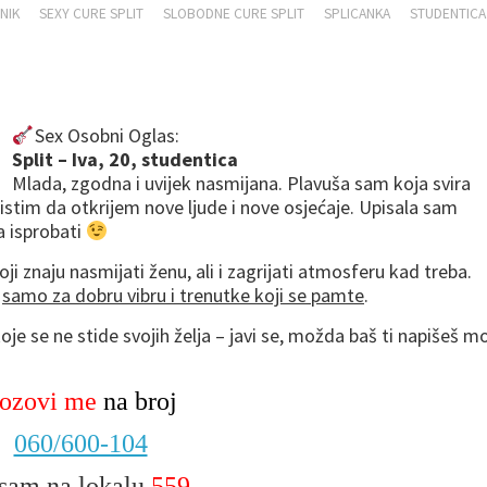
NIK
SEXY CURE SPLIT
SLOBODNE CURE SPLIT
SPLICANKA
STUDENTICA
Sanja
Sex Osobni Oglas:
Split – Iva, 20, studentica
Mlada, zgodna i uvijek nasmijana. Plavuša sam koja svira
oristim da otkrijem nove ljude i nove osjećaje. Upisala sam
la isprobati
ji znaju nasmijati ženu, ali i zagrijati atmosferu kad treba.
–
samo za dobru vibru i trenutke koji se pamte
.
oje se ne stide svojih želja – javi se, možda baš ti napišeš m
ozovi me
na broj
060/600-104
 sam na lokalu
559