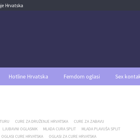
je Hrvatska
Hotline Hrvatska
Femdom oglasi
Sex kontak
NTURU
CURE ZA DRUŽENJE HRVATSKA
CURE ZA ZABAVU
LJUBAVNI OGLASNIK
MLADA CURA SPLIT
MLADA PLAVUŠA SPLIT
OGLASI CURE HRVATSKA
OGLASI ZA CURE HRVATSKA