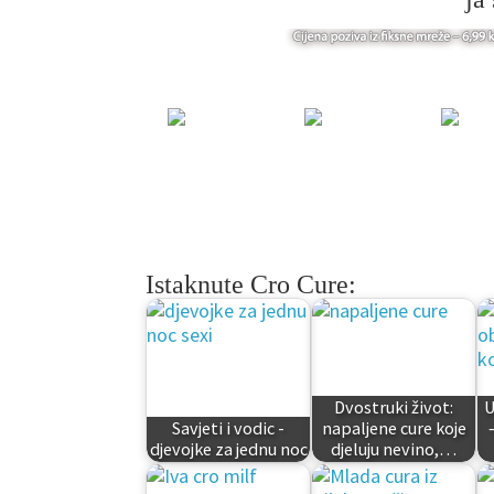
Istaknute Cro Cure:
Dvostruki život:
U
Savjeti i vodic -
napaljene cure koje
djevojke za jednu noc
djeluju nevino,…