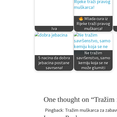
Mlada cura iz
Rijeke traži pravog
Iva
muškarca!
Ne tražim
5 nacina da dobra
savršenstvo, samo
jebacina postane
kemiju koja se ne
savrsena!
može glumiti
One thought on “Tražim 
Pingback:
Tražim muškarca za zabavu 