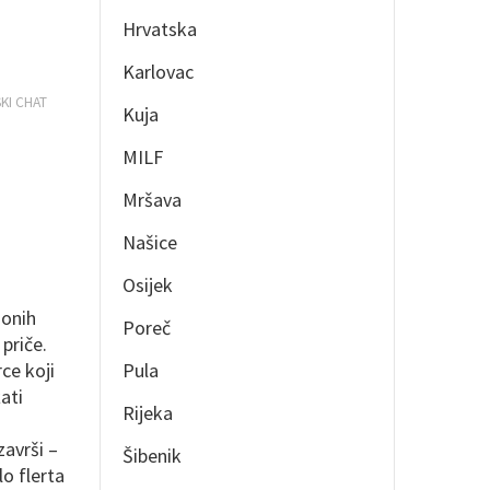
Hrvatska
Karlovac
KI CHAT
Kuja
MILF
Mršava
Našice
Osijek
 onih
Poreč
priče.
ce koji
Pula
ati
Rijeka
završi –
Šibenik
o flerta