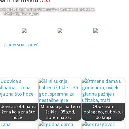
[SHOW SLIDESHOW]
dovica s oblinama
Mini suknja, halteri i
Obožavam
– žena koja zna što
štikle – 35 god,
polagano, duboko, i
hoće
spremna za…
do kraja