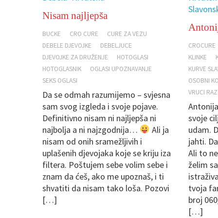
Slavons
Nisam najljepša
Antonij
BUCKE
CRO CURE
CURE ZA VEZU
DEBELE DJEVOJKE
DEBELJUCE
CROCURE
DJEVOJKE ZA DRUŽENJE
HOTOGLASI
KLINKE
HOTOGLASNIK
OGLASI UPOZNAVANJE
KURVE SL
SEKS OGLASI
OSOBNI KO
VRUCI RA
Da se odmah razumijemo – svjesna
sam svog izgleda i svoje pojave.
Antonij
Definitivno nisam ni najljepša ni
svoje ci
najbolja a ni najzgodnija…
Ali ja
udam. D
nisam od onih sramežljivih i
jahti. D
uplašenih djevojaka koje se kriju iza
Ali to n
filtera. Poštujem sebe volim sebe i
želim sa
znam da ćeš, ako me upoznaš, i ti
istraživ
shvatiti da nisam tako loša. Pozovi
tvoja fa
[…]
broj 060
[…]