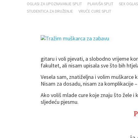
OGLASI ZA UPOZNAVANJE SPLIT
PLAVUŠA SPLIT
SEX OGLAS
STUDENTICA ZA DRUŽENJE
VRUĆE CURE SPLIT
gitaru i voli pjevati, a slobodno vrijeme k
fakultet, ali nisam upisala sve što bih htje
Vesela sam, znatiželjna i volim muškarce ko
Nisam za dosadu, nisam za komplikacije 
Ako voliš mlade cure koje znaju što žele i k
sljedeću pjesmu.
P
ja