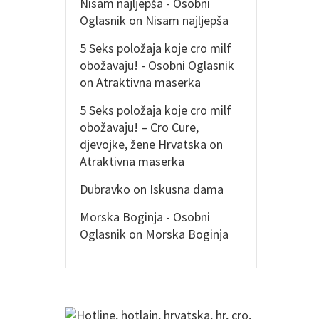
Nisam najljepša - Osobni
Oglasnik
on
Nisam najljepša
5 Seks položaja koje cro milf
obožavaju! - Osobni Oglasnik
on
Atraktivna maserka
5 Seks položaja koje cro milf
obožavaju! – Cro Cure,
djevojke, žene Hrvatska
on
Atraktivna maserka
Dubravko
on
Iskusna dama
Morska Boginja - Osobni
Oglasnik
on
Morska Boginja