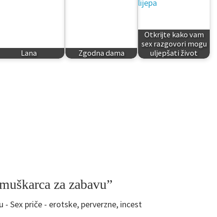
Otkrijte kako vam
sex razgovori mogu
Lana
Zgodna dama
uljepšati život
muškarca za zabavu”
- Sex priče - erotske, perverzne, incest