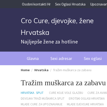
Skip
Osobni kontakti Hr
Sex Oglasi Hrvatska
Upoznavan
to
content
Cro Cure, djevojke, žene
Hrvatska
Najljepše žene za hotline
Glavna
Sexi adresar
Sex oglasi
Home
Hrvatska
Tražim muškarca za zabavu
Tražim muškarca za zabavu
HRVATSKA
SPLIT
CURE KOJE VOLE GLAZBU
CURE ZA AVA
DEVOJKA TRAŽI MUŠKARCA SPLIT
EROTSKI OGLASI HRVATSKA
MLADE CURE ZA UPOZNAVANJE
MLADE DJEVOJKE HRVATSKA