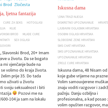
ki Brod
Zločesta
Iskusna dama
a, ljetna fantazija
\ONA TRAZI NJEGA
CURE ZA SEKS
HOTOGLASI
DISKRETNO UPOZNAVANJE
HRVATS
KUJA
KUJE
LJUBAVNI OGLASNIK HRVATSKA
AVONSKI BROD
MLADE CURE
OSOBNI OGLASI HRVATSKA
NTAKTI
SEX OGLASI
SLOBODNE ZENE HRVATSKA
ZGOVORI
SMS CHAT HRVATSKA
SMS UPOZNAVANJE HRVATSKA
a, Slavonski Brod, 20+ Imam
UPOZNAVANJE HRVATSKA
ljeve u životu. Da se bogato
ZRELE CURE HRVATSKA
a mi vjenčanje bude na
a se volimo do kraja života.
Iskusna dama, 48 Nisam od
e želim prije 35. Do tada
koje gube vrijeme na prazne 
mo uživati u životu
Volim samouvjerene muškar
ati svoju seksualnost i biti
znaju voditi razgovor i zadrž
ntazija
Pozovi me na
pažnju. Danju ozbiljna i
/600-104 ja sam na lokalu
profesionalna, a kad posao 
volim opušten razgovor, mal