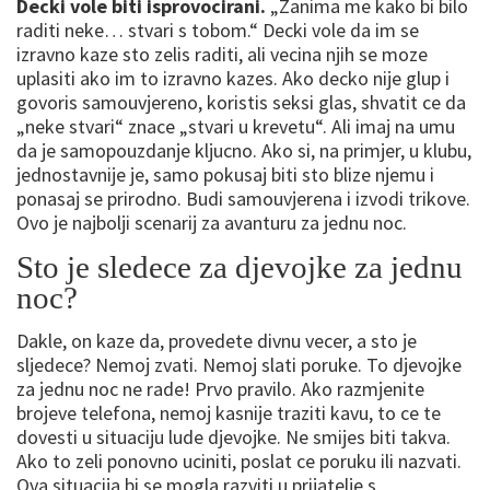
Decki vole biti isprovocirani.
„Zanima me kako bi bilo
raditi neke… stvari s tobom.“ Decki vole da im se
izravno kaze sto zelis raditi, ali vecina njih se moze
uplasiti ako im to izravno kazes. Ako decko nije glup i
govoris samouvjereno, koristis seksi glas, shvatit ce da
„neke stvari“ znace „stvari u krevetu“. Ali imaj na umu
da je samopouzdanje kljucno. Ako si, na primjer, u klubu,
jednostavnije je, samo pokusaj biti sto blize njemu i
ponasaj se prirodno. Budi samouvjerena i izvodi trikove.
Ovo je najbolji scenarij za avanturu za jednu noc.
Sto je sledece za djevojke za jednu
noc?
Dakle, on kaze da, provedete divnu vecer, a sto je
sljedece? Nemoj zvati. Nemoj slati poruke. To djevojke
za jednu noc ne rade! Prvo pravilo. Ako razmjenite
brojeve telefona, nemoj kasnije traziti kavu, to ce te
dovesti u situaciju lude djevojke. Ne smijes biti takva.
Ako to zeli ponovno uciniti, poslat ce poruku ili nazvati.
Ova situacija bi se mogla razviti u prijatelje s