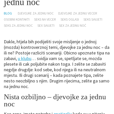
jednu noc
BLOG
DJEVOJKE ZA JEDNU NOC
DJEVOJKE ZA JEDNU VECER
OSOBNI KONTAKTI
SEKS NA VECER
SEKS OGLASI
SEKS SAVJETI
SEKS ZA JEDNU NOC
SEX SAVJETI
SEX ZA JEDNU NOĆ
Dakle, htjela bih podijeliti svoje misljenje o jednoj
(mozda) kontroverznoj temi, djevojke za jednu noc – da
ili ne? Postoje razliciti scenariji. Obicno upoznate tipa na
zabavi,
u klubu
… svidja vam se, spetljate se, mozda
plesete ili cak poljubite nakon toga. I zelite se zabaviti
negdje drugdje: kod sebe, kod njega ili na neutralnom
mjestu. Ili drugi scenarij – kada poznajete tipa, zelite
nesto neozbiljno s njim. Drugim rijecima, zelite ga samo
na jednu noc.
Nista ozbiljno – djevojke za jednu
noc
Kao zena, imate potrebe i
znatizelju
kada su u pitanju