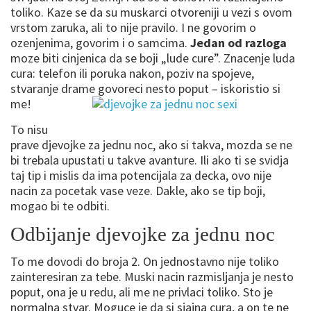
toliko. Kaze se da su muskarci otvoreniji u vezi s ovom
vrstom zaruka, ali to nije pravilo. I ne govorim o
ozenjenima, govorim i o samcima.
Jedan od razloga
moze biti cinjenica da se boji „lude cure”. Znacenje luda
cura: telefon ili poruka nakon, poziv na spojeve,
stvaranje drame govoreci nesto poput – iskoristio si
me!
To nisu
prave djevojke za jednu noc, ako si takva, mozda se ne
bi trebala upustati u takve avanture. Ili ako ti se svidja
taj tip i mislis da ima potencijala za decka, ovo nije
nacin za pocetak vase veze. Dakle, ako se tip boji,
mogao bi te odbiti.
Odbijanje djevojke za jednu noc
To me dovodi do broja 2. On jednostavno nije toliko
zainteresiran za tebe. Muski nacin razmisljanja je nesto
poput, ona je u redu, ali me ne privlaci toliko. Sto je
normalna stvar. Moguce je da si sjajna cura, a on te ne