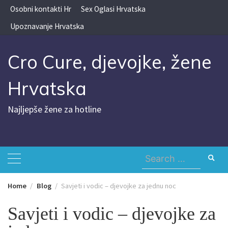
Skip
Osobni kontakti Hr
Sex Oglasi Hrvatska
to
Upoznavanje Hrvatska
content
Cro Cure, djevojke, žene
Hrvatska
Najljepše žene za hotline
Search
for:
Home
Blog
Savjeti i vodic – djevojke za jednu noc
Savjeti i vodic – djevojke za