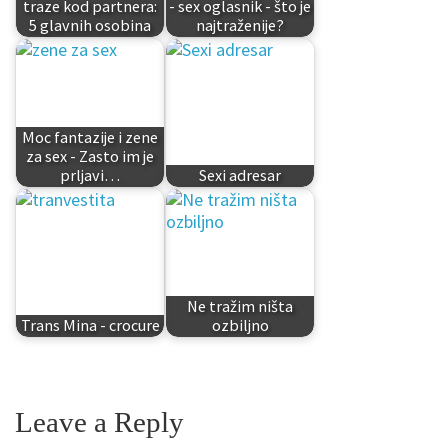
traze kod partnera:
- sex oglasnik - što je
5 glavnih osobina
najtraženije?
Moc fantazije i zene
za sex - Zasto im je
prljavi…
Sexi adresar
Ne tražim ništa
Trans Mina - crocure
ozbiljno
Leave a Reply