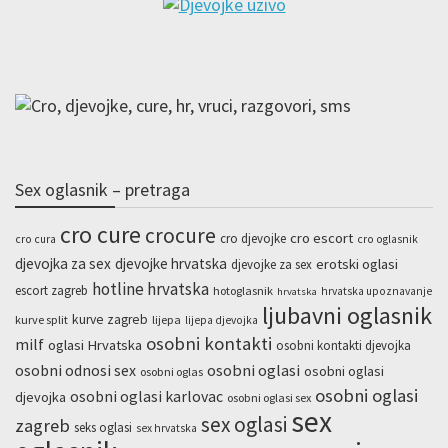
Sex oglasnik – pretraga
cro cure
crocure
cro escort
cro djevojke
cro cura
cro oglasnik
djevojka za sex
djevojke hrvatska
erotski oglasi
djevojke za sex
hotline hrvatska
escort zagreb
hotoglasnik
hrvatska upoznavanje
hrvatska
ljubavni oglasnik
kurve zagreb
kurve split
lijepa
lijepa djevojka
osobni kontakti
milf
oglasi Hrvatska
osobni kontakti djevojka
osobni odnosi sex
osobni oglasi
osobni oglasi
osobni oglas
osobni oglasi
osobni oglasi karlovac
djevojka
osobni oglasi sex
sex
sex oglasi
zagreb
seks oglasi
sex hrvatska