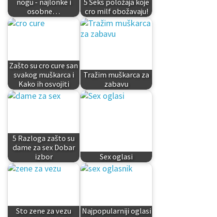
nogu - najlonke i
5 Seks položaja koje
osobne…
cro milf obožavaju!
Zašto su cro cure san
svakog muškarca i
Tražim muškarca za
Kako ih osvojiti
zabavu
5 Razloga zašto su
dame za sex Dobar
izbor
Sex oglasi
Sto zene za vezu
Najpopularniji oglasi