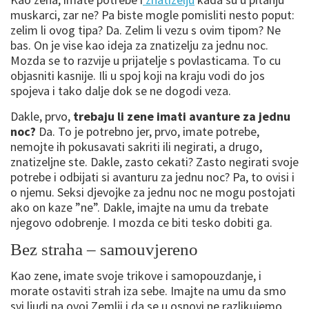
muskarci, zar ne? Pa biste mogle pomisliti nesto poput:
zelim li ovog tipa? Da. Zelim li vezu s ovim tipom? Ne
bas. On je vise kao ideja za znatizelju za jednu noc.
Mozda se to razvije u prijatelje s povlasticama. To cu
objasniti kasnije. Ili u spoj koji na kraju vodi do jos
spojeva i tako dalje dok se ne dogodi veza.
Dakle, prvo,
trebaju li zene imati avanture za jednu
noc?
Da. To je potrebno jer, prvo, imate potrebe,
nemojte ih pokusavati sakriti ili negirati, a drugo,
znatizeljne ste. Dakle, zasto cekati? Zasto negirati svoje
potrebe i odbijati si avanturu za jednu noc? Pa, to ovisi i
o njemu. Seksi djevojke za jednu noc ne mogu postojati
ako on kaze ”ne”. Dakle, imajte na umu da trebate
njegovo odobrenje. I mozda ce biti tesko dobiti ga.
Bez straha – samouvjereno
Kao zene, imate svoje trikove i samopouzdanje, i
morate ostaviti strah iza sebe. Imajte na umu da smo
svi ljudi na ovoj Zemlji i da se u osnovi ne razlikujemo