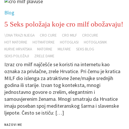
Blog
5 Seks položaja koje cro milf obožavaju!
\ONA TRAZI NJEGA
CRO CURE
CRO MILF
CROCURE
HOT MATORKE
HOTMATORKE
HOTOGLASI
HOTOGLASNIK
KURVE HRVATSKA
MATORKE
MILFARE
SEKS BLOG
SEKS POLOŽAJI
ZRELE DAME
Izraz cro milf najčešće se koristi na internetu kao
oznaka za privlačne, zrele Hrvatice. Pri čemu je kratica
MILF dio islenga za atraktivne žene/majke srednjih
godina ili starije. Izvan tog konteksta, mnogi
jednostavno govore o zrelim, elegantnim i
samouvjerenim ženama. Mnogi smatraju da Hrvatice
imaju poseban spoj mediteranskog šarma i slavenske
ljepote. Često se ističu: […]
NAZOVI ME