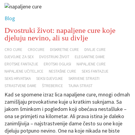
Blog
Dvostruki život: napaljene cure koje
djeluju nevino, ali su divlje
CRO CURE
CROCURE
DISKRETNE CURE
DIVLJE CURE
DJEVOJKE ZA SEX
DVOSTRUKI ŽIVOT
ELEGANTNE DAME
EROTSKE FANTAZIJE
EROTSKI OGLASI
NAPALJENE CURE
NAPALJENE UČITELJICE
NESTAŠNE CURE
SEKS FANTAZIJE
SEKS HRVATSKA
SEKSI DJEVOJKE
SKRIVENE STRASTI
STRASTVENE DAME
ŠTREBERICE
TAJNA STRAST
Kad se spomene izraz lica napaljene cure, mnogi odmah
zamišljaju provokativne kuje u kratkim suknjama. Sa
jakom šminkom i pogledom koji obećava nestašluke –
ona se primjeti na kilometar. Ali prava istina je daleko
zanimljivija – najstrastvenije dame često su one koje
djeluju potpuno nevino. One na koje nikada ne biste