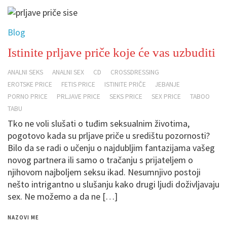
Blog
Istinite prljave priče koje će vas uzbuditi
ANALNI SEKS
ANALNI SEX
CD
CROSSDRESSING
EROTSKE PRICE
FETIS PRICE
ISTINITE PRIČE
JEBANJE
PORNO PRICE
PRLJAVE PRICE
SEKS PRICE
SEX PRICE
TABOO
TABU
Tko ne voli slušati o tuđim seksualnim životima,
pogotovo kada su prljave priče u središtu pozornosti?
Bilo da se radi o učenju o najdubljim fantazijama vašeg
novog partnera ili samo o tračanju s prijateljem o
njihovom najboljem seksu ikad. Nesumnjivo postoji
nešto intrigantno u slušanju kako drugi ljudi doživljavaju
sex. Ne možemo a da ne […]
NAZOVI ME