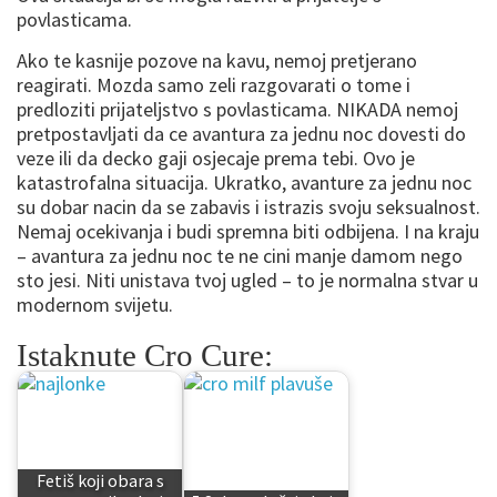
povlasticama.
Ako te kasnije pozove na kavu, nemoj pretjerano
reagirati. Mozda samo zeli razgovarati o tome i
predloziti prijateljstvo s povlasticama. NIKADA nemoj
pretpostavljati da ce avantura za jednu noc dovesti do
veze ili da decko gaji osjecaje prema tebi. Ovo je
katastrofalna situacija. Ukratko, avanture za jednu noc
su dobar nacin da se zabavis i istrazis svoju seksualnost.
Nemaj ocekivanja i budi spremna biti odbijena. I na kraju
– avantura za jednu noc te ne cini manje damom nego
sto jesi. Niti unistava tvoj ugled – to je normalna stvar u
modernom svijetu.
Istaknute Cro Cure:
Fetiš koji obara s