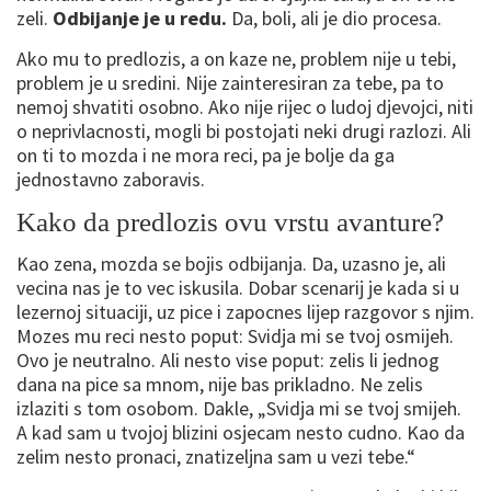
zeli.
Odbijanje je u redu.
Da, boli, ali je dio procesa.
Ako mu to predlozis, a on kaze ne, problem nije u tebi,
problem je u sredini. Nije zainteresiran za tebe, pa to
nemoj shvatiti osobno. Ako nije rijec o ludoj djevojci, niti
o neprivlacnosti, mogli bi postojati neki drugi razlozi. Ali
on ti to mozda i ne mora reci, pa je bolje da ga
jednostavno zaboravis.
Kako da predlozis ovu vrstu avanture?
Kao zena, mozda se bojis odbijanja. Da, uzasno je, ali
vecina nas je to vec iskusila. Dobar scenarij je kada si u
lezernoj situaciji, uz pice i zapocnes lijep razgovor s njim.
Mozes mu reci nesto poput: Svidja mi se tvoj osmijeh.
Ovo je neutralno. Ali nesto vise poput: zelis li jednog
dana na pice sa mnom, nije bas prikladno. Ne zelis
izlaziti s tom osobom. Dakle, „Svidja mi se tvoj smijeh.
A kad sam u tvojoj blizini osjecam nesto cudno. Kao da
zelim nesto pronaci, znatizeljna sam u vezi tebe.“