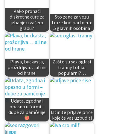
Kako pronaći
diskretne cure za
Sto zene za vezu
jebanje u vašem
traze kod partnera:
gradu?
5 glavnih osobina
Plava, buckasta,
Zašto su sex oglasi
proždrljiva… ali ne
tranny toliko
od hrane.
popularni?…
Udata, zgodna i
opasno u formi –
dupe za pamćenje
Istinite prljave priče
koje će vas uzbuditi