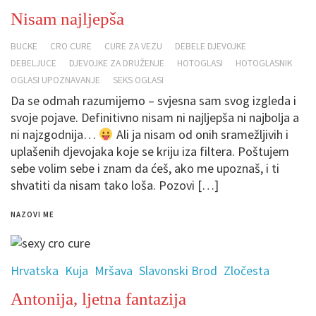
Nisam najljepša
BUCKE
CRO CURE
CURE ZA VEZU
DEBELE DJEVOJKE
DEBELJUCE
DJEVOJKE ZA DRUŽENJE
HOTOGLASI
HOTOGLASNIK
OGLASI UPOZNAVANJE
SEKS OGLASI
Da se odmah razumijemo – svjesna sam svog izgleda i
svoje pojave. Definitivno nisam ni najljepša ni najbolja a
ni najzgodnija…
Ali ja nisam od onih sramežljivih i
uplašenih djevojaka koje se kriju iza filtera. Poštujem
sebe volim sebe i znam da ćeš, ako me upoznaš, i ti
shvatiti da nisam tako loša. Pozovi […]
NAZOVI ME
Hrvatska
Kuja
Mršava
Slavonski Brod
Zločesta
Antonija, ljetna fantazija