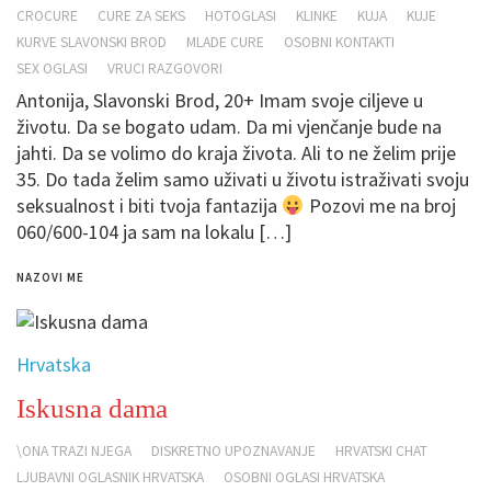
CROCURE
CURE ZA SEKS
HOTOGLASI
KLINKE
KUJA
KUJE
KURVE SLAVONSKI BROD
MLADE CURE
OSOBNI KONTAKTI
SEX OGLASI
VRUCI RAZGOVORI
Antonija, Slavonski Brod, 20+ Imam svoje ciljeve u
životu. Da se bogato udam. Da mi vjenčanje bude na
jahti. Da se volimo do kraja života. Ali to ne želim prije
35. Do tada želim samo uživati u životu istraživati svoju
seksualnost i biti tvoja fantazija
Pozovi me na broj
060/600-104 ja sam na lokalu […]
NAZOVI ME
Hrvatska
Iskusna dama
\ONA TRAZI NJEGA
DISKRETNO UPOZNAVANJE
HRVATSKI CHAT
LJUBAVNI OGLASNIK HRVATSKA
OSOBNI OGLASI HRVATSKA