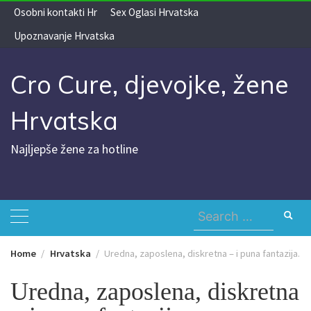
Skip
Osobni kontakti Hr
Sex Oglasi Hrvatska
to
Upoznavanje Hrvatska
content
Cro Cure, djevojke, žene
Hrvatska
Najljepše žene za hotline
Search
for:
Home
Hrvatska
Uredna, zaposlena, diskretna – i puna fantazija.
Uredna, zaposlena, diskretna