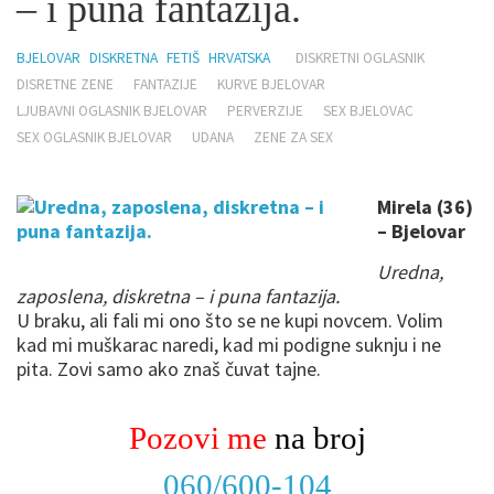
– i puna fantazija.
BJELOVAR
DISKRETNA
FETIŠ
HRVATSKA
DISKRETNI OGLASNIK
DISRETNE ZENE
FANTAZIJE
KURVE BJELOVAR
LJUBAVNI OGLASNIK BJELOVAR
PERVERZIJE
SEX BJELOVAC
SEX OGLASNIK BJELOVAR
UDANA
ZENE ZA SEX
Mirela (36)
– Bjelovar
Uredna,
zaposlena, diskretna – i puna fantazija.
U braku, ali fali mi ono što se ne kupi novcem. Volim
kad mi muškarac naredi, kad mi podigne suknju i ne
pita. Zovi samo ako znaš čuvat tajne.
Pozovi me
na broj
060/600-104