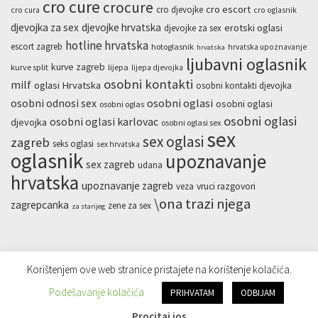
cro cure
crocure
cro escort
cro djevojke
cro cura
cro oglasnik
djevojka za sex
djevojke hrvatska
erotski oglasi
djevojke za sex
hotline hrvatska
escort zagreb
hotoglasnik
hrvatska upoznavanje
hrvatska
ljubavni oglasnik
kurve zagreb
kurve split
lijepa
lijepa djevojka
osobni kontakti
milf
oglasi Hrvatska
osobni kontakti djevojka
osobni odnosi sex
osobni oglasi
osobni oglasi
osobni oglas
osobni oglasi
osobni oglasi karlovac
djevojka
osobni oglasi sex
sex
sex oglasi
zagreb
seks oglasi
sex hrvatska
oglasnik
upoznavanje
sex zagreb
udana
hrvatska
upoznavanje zagreb
veza
vruci razgovori
\ona trazi njega
zagrepcanka
zene za sex
za starijeg
Korištenjem ove web stranice pristajete na korištenje kolačića.
Podešavanje kolačića
PRIHVATAM
ODBIJAM
Powered by
WordPress
|
WP Magazine by WP Mag Plus
Procitaj jos