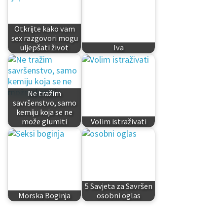
Otkrijte kako vam
sex razgovori mogu
uljepšati život
Iva
Ne tražim
savršenstvo, samo
kemiju koja se ne
može glumiti
Volim istraživati
5 Savjeta za Savršen
Morska Boginja
osobni oglas