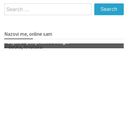
Search
for:
Nazovi me, online sam
Dajana – punija sam i okrugla