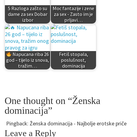
5 Razloga zašto su
Moc fantazije i zene
dame za sex Dobar
za sex - Zasto im je
izbor
prljavi…
Napucana riba 26
Fetiš stopala,
god – tijelo iz snova,
poslušnost,
tražim…
dominacija
One thought on “Ženska
dominacija”
Pingback:
Ženska dominacija - Najbolje erotske priče
Leave a Reply