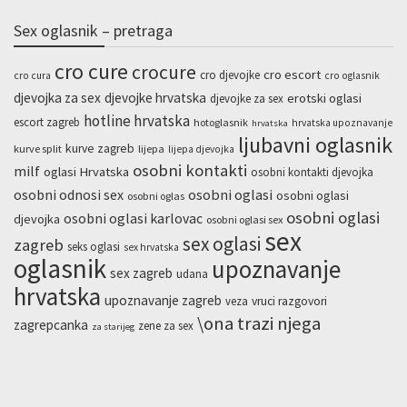
Sex oglasnik – pretraga
cro cure
crocure
cro escort
cro djevojke
cro cura
cro oglasnik
djevojka za sex
djevojke hrvatska
erotski oglasi
djevojke za sex
hotline hrvatska
escort zagreb
hotoglasnik
hrvatska upoznavanje
hrvatska
ljubavni oglasnik
kurve zagreb
kurve split
lijepa
lijepa djevojka
osobni kontakti
milf
oglasi Hrvatska
osobni kontakti djevojka
osobni odnosi sex
osobni oglasi
osobni oglasi
osobni oglas
osobni oglasi
osobni oglasi karlovac
djevojka
osobni oglasi sex
sex
sex oglasi
zagreb
seks oglasi
sex hrvatska
oglasnik
upoznavanje
sex zagreb
udana
hrvatska
upoznavanje zagreb
veza
vruci razgovori
\ona trazi njega
zagrepcanka
zene za sex
za starijeg