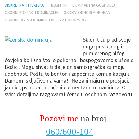
DISKRETNA
HRVATSKA
BDSM HR
DOMINANTNA GOSPODJA
OSOBNI KONTAKTI DOMINACIJA
OSOBNI ODNOSI POKORAN
OSOBNI OGLASI DOMINACIJA
ZA POKORNOG
Sklonit ću pred svoje
noge poslušnog i
primjerenog nižeg
čovjeka koji zna što je pokorno i bespogovorno služenje
Božici.
Mogu shvatiti da je on samo igračka za moju
udobnost.
Poštujte bonton i započnite komunikaciju s
Damom isključivo na vama!!
Ne zanimaju me prosjaci,
jadnici, psihopati neučeni elementarnim manirima.
O
svim detaljima razgovarat ćemo u osobnom razgovoru.
Pozovi me
na broj
060/600-104