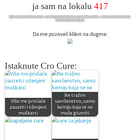
ja sam na lokalu
417
Da me pozoveš klikni na dugme:
Istaknute Cro Cure:
Ne tražim
Više me privlače
savršenstvo, samo
zauzeti i oženjeni
kemiju koja se ne
muškarci
može glumiti