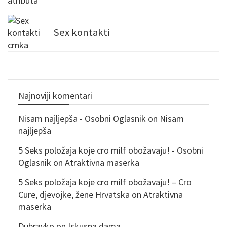
Sex kontakti
Najnoviji komentari
Nisam najljepša - Osobni Oglasnik
on
Nisam
najljepša
5 Seks položaja koje cro milf obožavaju! - Osobni
Oglasnik
on
Atraktivna maserka
5 Seks položaja koje cro milf obožavaju! – Cro
Cure, djevojke, žene Hrvatska
on
Atraktivna
maserka
Dubravko
on
Iskusna dama