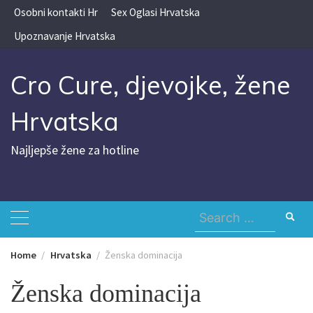
Skip
Osobni kontakti Hr
Sex Oglasi Hrvatska
to
Upoznavanje Hrvatska
content
Cro Cure, djevojke, žene
Hrvatska
Najljepše žene za hotline
Search
for:
Home
Hrvatska
Ženska dominacija
Ženska dominacija