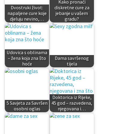
Kako pronaći
Dvostruki život:
diskretne cure za
napaljene cure koje
jebanje u vašem
djeluju nevino,…
gradu?
Udovica s oblinama
– žena koja zna što
Dama savršenog
hoće
tijela
Doktorica iz Rijeke,
5 Savjeta za Savršen
45 god – razvedena,
osobni oglas
njegovana i…