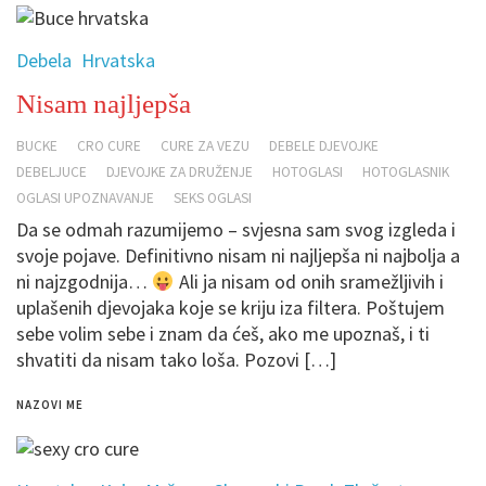
Debela
Hrvatska
Nisam najljepša
BUCKE
CRO CURE
CURE ZA VEZU
DEBELE DJEVOJKE
DEBELJUCE
DJEVOJKE ZA DRUŽENJE
HOTOGLASI
HOTOGLASNIK
OGLASI UPOZNAVANJE
SEKS OGLASI
Da se odmah razumijemo – svjesna sam svog izgleda i
svoje pojave. Definitivno nisam ni najljepša ni najbolja a
ni najzgodnija…
Ali ja nisam od onih sramežljivih i
uplašenih djevojaka koje se kriju iza filtera. Poštujem
sebe volim sebe i znam da ćeš, ako me upoznaš, i ti
shvatiti da nisam tako loša. Pozovi […]
NAZOVI ME