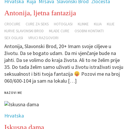
Hrvatska
Kuja
Mršava
Slavonski Brod
Zločesta
Antonija, ljetna fantazija
CROCURE
CURE ZA SEKS
HOTOGLASI
KLINKE
KUJA
KUJE
KURVE SLAVONSKI BROD
MLADE CURE
OSOBNI KONTAKTI
SEX OGLASI
VRUCI RAZGOVORI
Antonija, Slavonski Brod, 20+ Imam svoje ciljeve u
životu. Da se bogato udam. Da mi vjenčanje bude na
jahti. Da se volimo do kraja života. Ali to ne želim prije
35. Do tada želim samo uživati u životu istraživati svoju
seksualnost i biti tvoja fantazija
Pozovi me na broj
060/600-104 ja sam na lokalu […]
NAZOVI ME
Hrvatska
Iskusna dama