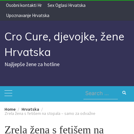
Skip
Osobni kontakti Hr
Sex Oglasi Hrvatska
to
Upoznavanje Hrvatska
content
Cro Cure, djevojke, žene
Hrvatska
Najljepše žene za hotline
Search
for:
Home
Hrvatska
Zrela žena s fetišem na stopala – samo za odvažne
Zrela žena s fetišem na