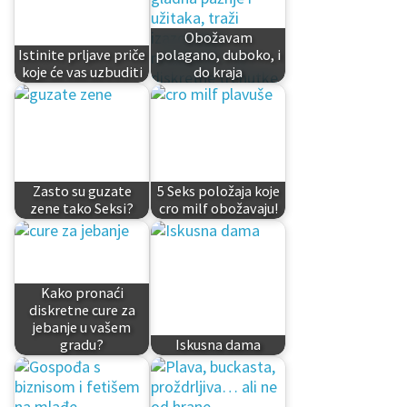
Obožavam
Istinite prljave priče
polagano, duboko, i
koje će vas uzbuditi
do kraja
Zasto su guzate
5 Seks položaja koje
zene tako Seksi?
cro milf obožavaju!
Kako pronaći
diskretne cure za
jebanje u vašem
gradu?
Iskusna dama