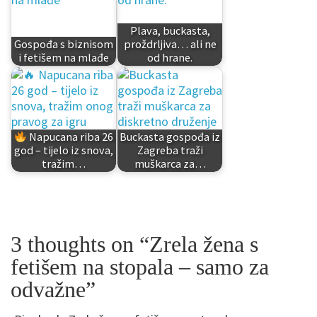
Plava, buckasta,
Gospođa s biznisom
proždrljiva… ali ne
i fetišem na mlađe
od hrane.
Napucana riba 26
Buckasta gospođa iz
god – tijelo iz snova,
Zagreba traži
tražim…
muškarca za…
3 thoughts on “
Zrela žena s
fetišem na stopala – samo za
odvažne
”