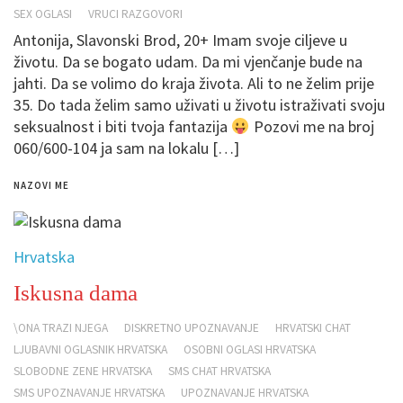
SEX OGLASI
VRUCI RAZGOVORI
Antonija, Slavonski Brod, 20+ Imam svoje ciljeve u
životu. Da se bogato udam. Da mi vjenčanje bude na
jahti. Da se volimo do kraja života. Ali to ne želim prije
35. Do tada želim samo uživati u životu istraživati svoju
seksualnost i biti tvoja fantazija
Pozovi me na broj
060/600-104 ja sam na lokalu […]
NAZOVI ME
Hrvatska
Iskusna dama
\ONA TRAZI NJEGA
DISKRETNO UPOZNAVANJE
HRVATSKI CHAT
LJUBAVNI OGLASNIK HRVATSKA
OSOBNI OGLASI HRVATSKA
SLOBODNE ZENE HRVATSKA
SMS CHAT HRVATSKA
SMS UPOZNAVANJE HRVATSKA
UPOZNAVANJE HRVATSKA