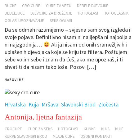
BUCKE
CRO CURE
CURE ZA VEZU
DEBELE DJEVOJKE
DEBELJUCE
DJEVOJKE ZA DRUŽENJE
HOTOGLASI
HOTOGLASNIK
OGLASI UPOZNAVANJE
SEKS OGLASI
Da se odmah razumijemo – svjesna sam svog izgleda i
svoje pojave. Definitivno nisam ni najljepša ni najbolja a
ni najzgodnija…
Ali ja nisam od onih sramežljivih i
uplašenih djevojaka koje se kriju iza filtera. Poštujem
sebe volim sebe i znam da ćeš, ako me upoznaš, i ti
shvatiti da nisam tako loša. Pozovi […]
NAZOVI ME
Hrvatska
Kuja
Mršava
Slavonski Brod
Zločesta
Antonija, ljetna fantazija
CROCURE
CURE ZA SEKS
HOTOGLASI
KLINKE
KUJA
KUJE
KURVE SLAVONSKI BROD
MLADE CURE
OSOBNI KONTAKTI