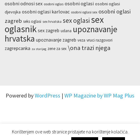
osobni odnosi sex
osobni oglasi
osobni oglasi
osobni oglas
osobni oglasi
osobni oglasi karlovac
djevojka
osobni oglasi sex
sex
sex oglasi
zagreb
seks oglasi
sex hrvatska
oglasnik
upoznavanje
sex zagreb
udana
hrvatska
upoznavanje zagreb
veza
vruci razgovori
\ona trazi njega
zagrepcanka
zene za sex
za starijeg
Powered by
WordPress
|
WP Magazine by WP Mag Plus
Korištenjem ove web stranice pristajete na korištenje kolačića.