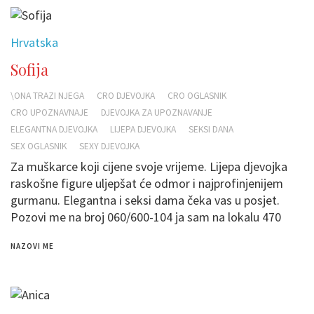
Hrvatska
Sofija
\ONA TRAZI NJEGA
CRO DJEVOJKA
CRO OGLASNIK
CRO UPOZNAVNAJE
DJEVOJKA ZA UPOZNAVANJE
ELEGANTNA DJEVOJKA
LIJEPA DJEVOJKA
SEKSI DANA
SEX OGLASNIK
SEXY DJEVOJKA
Za muškarce koji cijene svoje vrijeme. Lijepa djevojka
raskošne figure uljepšat će odmor i najprofinjenijem
gurmanu. Elegantna i seksi dama čeka vas u posjet.
Pozovi me na broj 060/600-104 ja sam na lokalu 470
NAZOVI ME