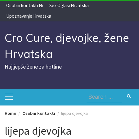
Skip
Osobni kontakti Hr
Sex Oglasi Hrvatska
to
Upoznavanje Hrvatska
content
Cro Cure, djevojke, žene
Hrvatska
Najljepše žene za hotline
Search
for:
Home
Osobni kontakti
lijepa djevojka
lijepa djevojka