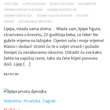
CRO CURA
LIJEPA DJEVOJKA
MLADA DJEVOJKA
OGLASNIK HR
OSOBNI KONTAKTI DJEVOJKA
OSOBNI KONTAKTI HR
OSOBNI ODNOSI SEX
OSOBNI OGLASI DJEVOJKA
POZUDA
STRAST
UPOZNVANJE HRVATSKA
Lijepa, mlada sama doma… Mlada sam, lijepe figure,
strastvena u krevetu, 22-godišnja beba, za tebe! Ne
gubite vrijeme na lažnjake. Cijenim vaše i moje vrijeme!
Klasici i dodaci! Uronit ću te u svijet strasti i požude.
Donijet ću nezaboravno iskustvo. Odradit ću sve kako
želite na najvišoj razini, tako da ćete htjeti ponovno
doći. Lijep […]
NAZOVI ME
Diskretna
Hrvatska
Zagreb