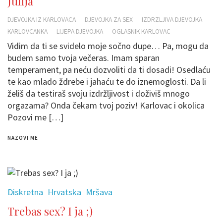
Julija
DJEVOJKA IZ KARLOVACA
DJEVOJKA ZA SEX
IZDRZLJIVA DJEVOJKA
KARLOVCANKA
LIJEPA DJEVOJKA
OGLASNIK KARLOVAC
Vidim da ti se svidelo moje sočno dupe… Pa, mogu da
budem samo tvoja večeras. Imam sparan
temperament, pa neću dozvoliti da ti dosadi! Osedlaću
te kao mlado ždrebe i jahaću te do iznemoglosti. Da li
želiš da testiraš svoju izdržljivost i doživiš mnogo
orgazama? Onda čekam tvoj poziv! Karlovac i okolica
Pozovi me […]
NAZOVI ME
Diskretna
Hrvatska
Mršava
Trebas sex? I ja ;)