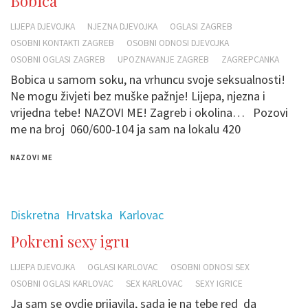
Bobica
LIJEPA DJEVOJKA
NJEZNA DJEVOJKA
OGLASI ZAGREB
OSOBNI KONTAKTI ZAGREB
OSOBNI ODNOSI DJEVOJKA
OSOBNI OGLASI ZAGREB
UPOZNAVANJE ZAGREB
ZAGREPCANKA
Bobica u samom soku, na vrhuncu svoje seksualnosti!
Ne mogu živjeti bez muške pažnje! Lijepa, njezna i
vrijedna tebe! NAZOVI ME! Zagreb i okolina… Pozovi
me na broj 060/600-104 ja sam na lokalu 420
NAZOVI ME
Diskretna
Hrvatska
Karlovac
Pokreni sexy igru
LIJEPA DJEVOJKA
OGLASI KARLOVAC
OSOBNI ODNOSI SEX
OSOBNI OGLASI KARLOVAC
SEX KARLOVAC
SEXY IGRICE
Ja sam se ovdje prijavila, sada je na tebe red da