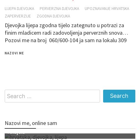
LIJEPA DJEVOJKA
PERVERZNA DJEVOJKA
UPOZNAVANJE HRVATSKA
ZAPERVERZIJE
ZGODNA DJEVOJKA
Djevojka lijepa zgodna tijelo zategnuto u potrazi za
finim mladicem radi zadovoljenja perverznih snova…
Pozovi me na broj 060/600-104 ja sam na lokalu 309
NAZOVI ME
Search
for:
Nazovi me, online sam
Andjela