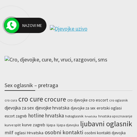
NAZOVI ME
Sex oglasnik – pretraga
cro cure
crocure
cro escort
cro djevojke
cro cura
cro oglasnik
djevojka za sex
djevojke hrvatska
erotski oglasi
djevojke za sex
hotline hrvatska
escort zagreb
hotoglasnik
hrvatska upoznavanje
hrvatska
ljubavni oglasnik
kurve zagreb
kurve split
lijepa
lijepa djevojka
osobni kontakti
milf
oglasi Hrvatska
osobni kontakti djevojka