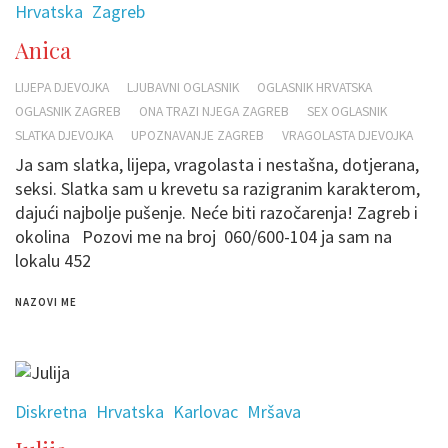
Hrvatska
Zagreb
Anica
LIJEPA DJEVOJKA
LJUBAVNI OGLASNIK
OGLASNIK HRVATSKA
OGLASNIK ZAGREB
ONA TRAZI NJEGA ZAGREB
SEX OGLASNIK
SLATKA DJEVOJKA
UPOZNAVANJE ZAGREB
VRAGOLASTA DJEVOJKA
Ja sam slatka, lijepa, vragolasta i nestašna, dotjerana,
seksi. Slatka sam u krevetu sa razigranim karakterom,
dajući najbolje pušenje. Neće biti razočarenja! Zagreb i
okolina Pozovi me na broj 060/600-104 ja sam na
lokalu 452
NAZOVI ME
Diskretna
Hrvatska
Karlovac
Mršava