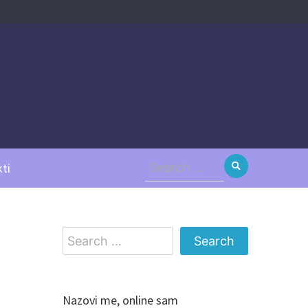
Search
ti
for:
Search
for:
Nazovi me, online sam