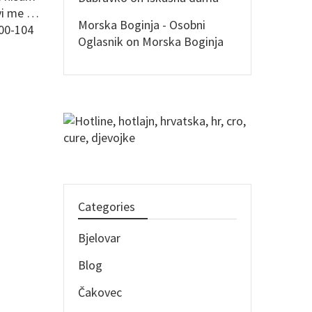
ovi me …
Morska Boginja - Osobni
600-104
Oglasnik
on
Morska Boginja
Categories
Bjelovar
Blog
Čakovec