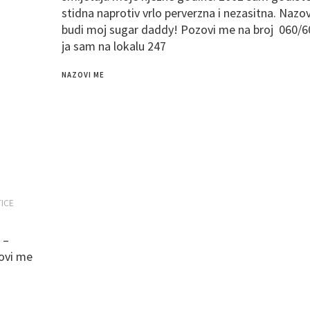
stidna naprotiv vrlo perverzna i nezasitna. Naz
budi moj sugar daddy! Pozovi me na broj 060/
ja sam na lokalu 247
NAZOVI ME
TICE
 –
zovi me