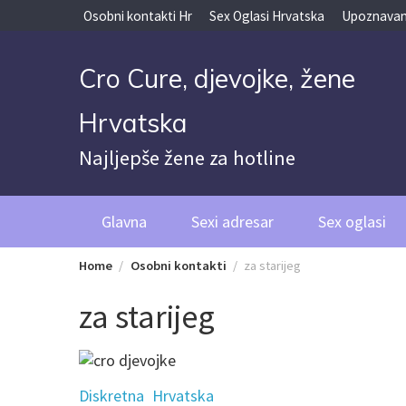
Skip
Osobni kontakti Hr
Sex Oglasi Hrvatska
Upoznavan
to
content
Cro Cure, djevojke, žene
Hrvatska
Najljepše žene za hotline
Glavna
Sexi adresar
Sex oglasi
Home
Osobni kontakti
za starijeg
za starijeg
Diskretna
Hrvatska