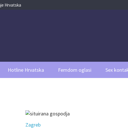
je Hrvatska
Hotline Hrvatska
Femdom oglasi
Sex kontak
Zagreb