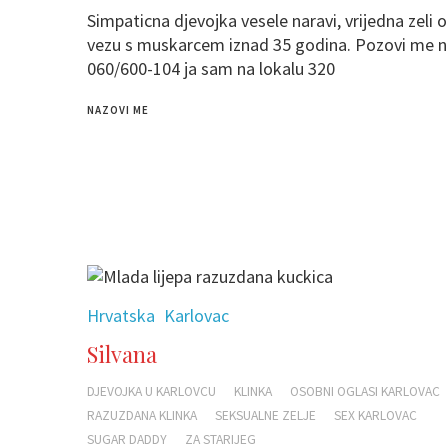
Simpaticna djevojka vesele naravi, vrijedna zeli o
vezu s muskarcem iznad 35 godina. Pozovi me n
060/600-104 ja sam na lokalu 320
NAZOVI ME
Hrvatska
Karlovac
Silvana
DJEVOJKA U KARLOVCU
KLINKA
OSOBNI OGLASI KARLOVAC
RAZUZDANA KLINKA
SEKSUALNE ZELJE
SEX KARLOVAC
SUGAR DADDY
ZA STARIJEG