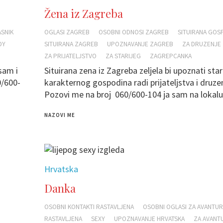
Žena iz Zagreba
ASNIK
OGLASI ZAGREB
OSOBNI ODNOSI ZAGREB
SITUIRANA GOS
DY
SITUIRANA ZAGREB
UPOZNAVANJE ZAGREB
ZA DRUZENJE
ZA PRIJATELJSTVO
ZA STARIJEG
ZAGREPCANKA
sam i
Situirana zena iz Zagreba zeljela bi upoznati star
/600-
karakternog gospodina radi prijateljstva i druz
Pozovi me na broj 060/600-104 ja sam na lokalu
NAZOVI ME
Hrvatska
Danka
OSOBNI KONTAKTI RASTAVLJENA
OSOBNI OGLASI ZA AVANTU
RASTAVLJENA
SEXY
UPOZNAVANJE HRVATSKA
ZA AVANT