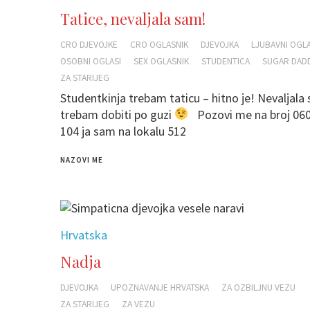
Tatice, nevaljala sam!
CRO DJEVOJKE
CRO OGLASNIK
DJEVOJKA
LJUBAVNI OGL
OSOBNI OGLASI
SEX OGLASNIK
STUDENTICA
SUGAR DAD
ZA STARIJEG
Studentkinja trebam taticu – hitno je! Nevaljala 
trebam dobiti po guzi
Pozovi me na broj 060
104 ja sam na lokalu 512
NAZOVI ME
Hrvatska
Nadja
DJEVOJKA
UPOZNAVANJE HRVATSKA
ZA OZBILJNU VEZU
ZA STARIJEG
ZA VEZU