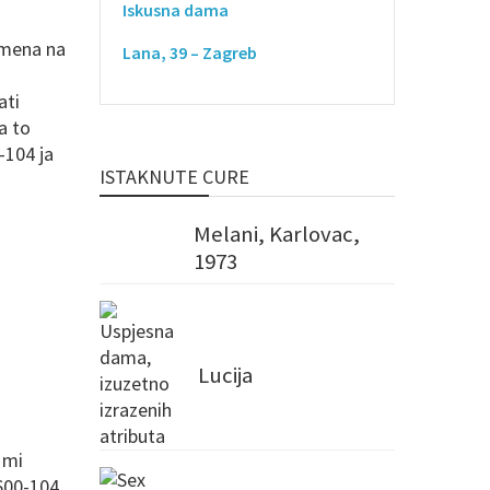
Iskusna dama
emena na
Lana, 39 – Zagreb
ati
a to
-104 ja
ISTAKNUTE CURE
Melani, Karlovac,
1973
Lucija
a mi
600-104