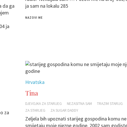
a da ga
ja sam na lokalu 285
ujem
NAZOVI ME
04 ja
Hrvatska
Tina
DJEVOJKA ZA STARIJEG
NEZASITNA SAM
TRAZIM STARIJG
ZA STARIJEG
ZA SUGAR DADDY
o za
Zeljela bih upoznati starijeg gospodina komu ne
smijetaju moje njezne godine. 2002 sam godist