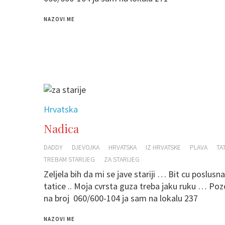
NAZOVI ME
Hrvatska
Nadica
DADDY
DJEVOJKA
HRVATSKA
IZ HRVATSKE
PLAVA
TA
TREBAM STARIJEG
ZA STARIJEG
Zeljela bih da mi se jave stariji … Bit cu poslusna
tatice .. Moja cvrsta guza treba jaku ruku … Po
na broj 060/600-104 ja sam na lokalu 237
NAZOVI ME