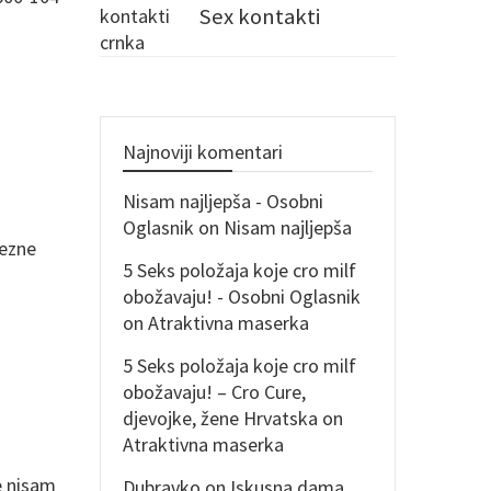
Sex kontakti
Najnoviji komentari
Nisam najljepša - Osobni
Oglasnik
on
Nisam najljepša
5 Seks položaja koje cro milf
obožavaju! - Osobni Oglasnik
on
Atraktivna maserka
5 Seks položaja koje cro milf
obožavaju! – Cro Cure,
djevojke, žene Hrvatska
on
Atraktivna maserka
e nisam
Dubravko
on
Iskusna dama