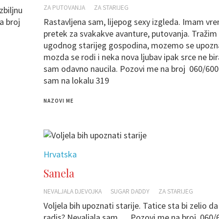
ZA PUTOVANJA
ZA STARIJEG
zbiljnu
a broj
Rastavljena sam, lijepog sexy izgleda. Imam vr
pretek za svakakve avanture, putovanja. Tražim
ugodnog starijeg gospodina, mozemo se upozn
mozda se rodi i neka nova ljubav ipak srce ne bir
sam odavno naucila. Pozovi me na broj 060/600
sam na lokalu 319
NAZOVI ME
Hrvatska
Sanela
NEVALJALA DJEVOJKA
SUGAR DADDY
ZA STARIJEG
Voljela bih upoznati starije. Tatice sta bi zelio d
radis? Nevaljala sam … Pozovi me na broj 060/