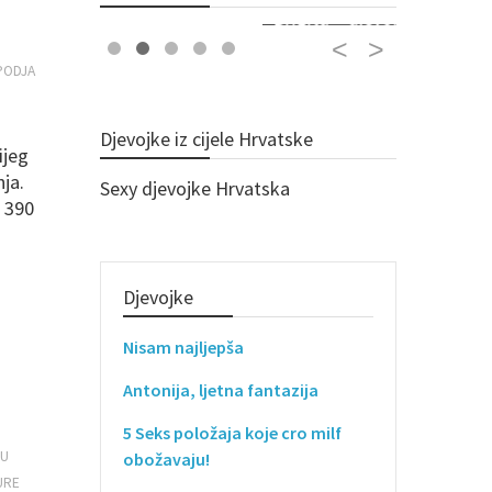
Brigita – djevojka, fina, njezna
Diskretna
PODJA
Djevojke iz cijele Hrvatske
ijeg
enja.
Sexy djevojke Hrvatska
 390
Djevojke
Nisam najljepša
Antonija, ljetna fantazija
5 Seks položaja koje cro milf
RU
obožavaju!
URE