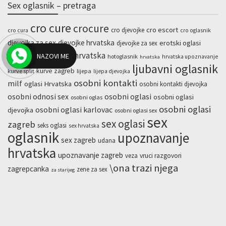
Sex oglasnik – pretraga
cro cure
crocure
cro escort
cro djevojke
cro cura
cro oglasnik
djevojka za sex
djevojke hrvatska
erotski oglasi
djevojke za sex
hotline hrvatska
NAZOVI ME
escort zagreb
hotoglasnik
hrvatska upoznavanje
hrvatska
ljubavni oglasnik
kurve zagreb
kurve split
lijepa
lijepa djevojka
osobni kontakti
milf
oglasi Hrvatska
osobni kontakti djevojka
osobni odnosi sex
osobni oglasi
osobni oglasi
osobni oglas
osobni oglasi
osobni oglasi karlovac
djevojka
osobni oglasi sex
sex
sex oglasi
zagreb
seks oglasi
sex hrvatska
oglasnik
upoznavanje
sex zagreb
udana
hrvatska
upoznavanje zagreb
veza
vruci razgovori
\ona trazi njega
zagrepcanka
zene za sex
za starijeg