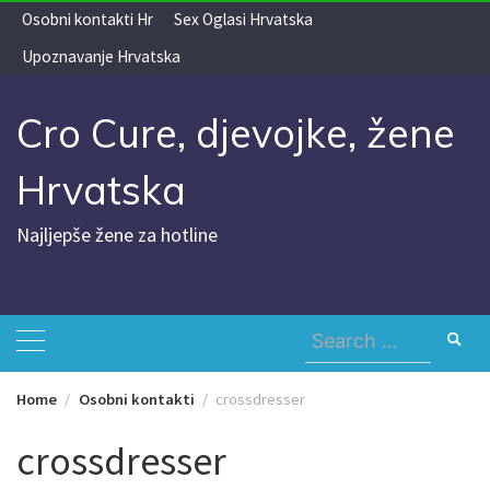
Skip
Osobni kontakti Hr
Sex Oglasi Hrvatska
to
Upoznavanje Hrvatska
content
Cro Cure, djevojke, žene
Hrvatska
Najljepše žene za hotline
Search
for:
Home
Osobni kontakti
crossdresser
crossdresser