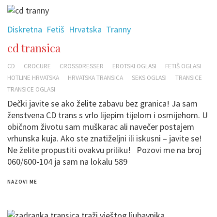
Diskretna
Fetiš
Hrvatska
Tranny
cd transica
CD
CROCURE
CROSSDRESSER
EROTSKI OGLASI
FETIŠ OGLASI
HOTLINE HRVATSKA
HRVATSKA TRANSICA
SEKS OGLASI
TRANSICE
TRANSICE OGLASI
Dečki javite se ako želite zabavu bez granica! Ja sam
ženstvena CD trans s vrlo lijepim tijelom i osmijehom. U
običnom životu sam muškarac ali navečer postajem
vrhunska kuja. Ako ste znatiželjni ili iskusni – javite se!
Ne želite propustiti ovakvu priliku! Pozovi me na broj
060/600-104 ja sam na lokalu 589
NAZOVI ME