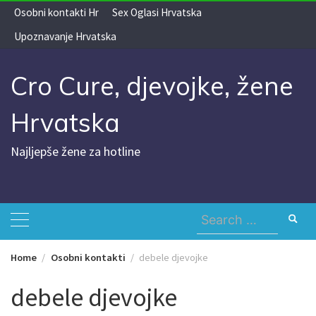
Skip
Osobni kontakti Hr
Sex Oglasi Hrvatska
to
Upoznavanje Hrvatska
content
Cro Cure, djevojke, žene
Hrvatska
Najljepše žene za hotline
Search
for:
Home
Osobni kontakti
debele djevojke
debele djevojke