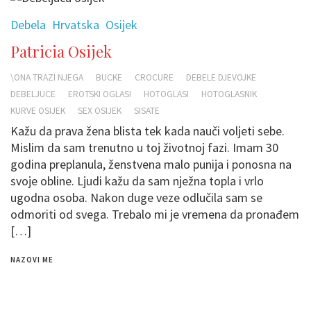
Debela
Hrvatska
Osijek
Patricia Osijek
\ONA TRAZI NJEGA
BUCKE
CROCURE
DEBELE DJEVOJKE
DEBELJUCE
EROTSKI OGLASI
HOTOGLASI
HOTOGLASNIK
KURVE OSIJEK
SEX OSIJEK
SISATE
Kažu da prava žena blista tek kada nauči voljeti sebe.
Mislim da sam trenutno u toj životnoj fazi. Imam 30
godina preplanula, ženstvena malo punija i ponosna na
svoje obline. Ljudi kažu da sam nježna topla i vrlo
ugodna osoba. Nakon duge veze odlučila sam se
odmoriti od svega. Trebalo mi je vremena da pronađem
[…]
NAZOVI ME