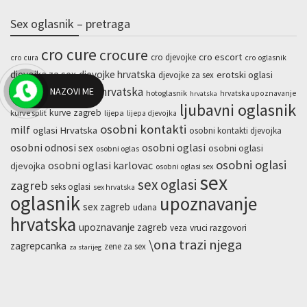
Sex oglasnik – pretraga
cro cure
crocure
cro escort
cro djevojke
cro cura
cro oglasnik
djevojka za sex
djevojke hrvatska
erotski oglasi
djevojke za sex
hotline hrvatska
NAZOVI ME
escort zagreb
hotoglasnik
hrvatska upoznavanje
hrvatska
ljubavni oglasnik
kurve zagreb
kurve split
lijepa
lijepa djevojka
osobni kontakti
milf
oglasi Hrvatska
osobni kontakti djevojka
osobni odnosi sex
osobni oglasi
osobni oglasi
osobni oglas
osobni oglasi
osobni oglasi karlovac
djevojka
osobni oglasi sex
sex
sex oglasi
zagreb
seks oglasi
sex hrvatska
oglasnik
upoznavanje
sex zagreb
udana
hrvatska
upoznavanje zagreb
veza
vruci razgovori
\ona trazi njega
zagrepcanka
zene za sex
za starijeg