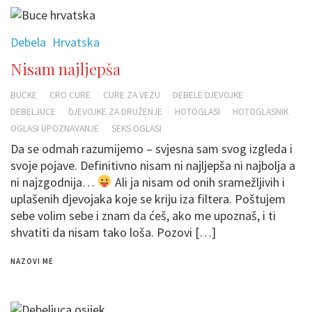
Debela
Hrvatska
Nisam najljepša
BUCKE
CRO CURE
CURE ZA VEZU
DEBELE DJEVOJKE
DEBELJUCE
DJEVOJKE ZA DRUŽENJE
HOTOGLASI
HOTOGLASNIK
OGLASI UPOZNAVANJE
SEKS OGLASI
Da se odmah razumijemo – svjesna sam svog izgleda i
svoje pojave. Definitivno nisam ni najljepša ni najbolja a
ni najzgodnija…
Ali ja nisam od onih sramežljivih i
uplašenih djevojaka koje se kriju iza filtera. Poštujem
sebe volim sebe i znam da ćeš, ako me upoznaš, i ti
shvatiti da nisam tako loša. Pozovi […]
NAZOVI ME