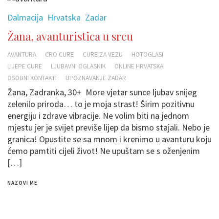
Dalmacija
Hrvatska
Zadar
Žana, avanturistica u srcu
AVANTURA
CRO CURE
CURE ZA VEZU
HOTOGLASI
LIJEPE CURE
LJUBAVNI OGLASNIK
ONLINE HRVATSKA
OSOBNI KONTAKTI
UPOZNAVANJE ZADAR
Žana, Zadranka, 30+ More vjetar sunce ljubav snijeg
zelenilo priroda… to je moja strast! Širim pozitivnu
energiju i zdrave vibracije. Ne volim biti na jednom
mjestu jer je svijet previše lijep da bismo stajali. Nebo je
granica! Opustite se sa mnom i krenimo u avanturu koju
ćemo pamtiti cijeli život! Ne upuštam se s oženjenim
[…]
NAZOVI ME