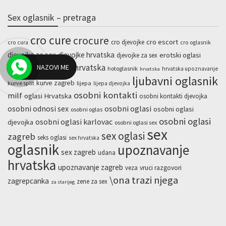
Sex oglasnik – pretraga
cro cure
crocure
cro escort
cro djevojke
cro cura
cro oglasnik
djevojka za sex
djevojke hrvatska
erotski oglasi
djevojke za sex
hotline hrvatska
NAZOVI ME
escort zagreb
hotoglasnik
hrvatska upoznavanje
hrvatska
ljubavni oglasnik
kurve zagreb
kurve split
lijepa
lijepa djevojka
osobni kontakti
milf
oglasi Hrvatska
osobni kontakti djevojka
osobni odnosi sex
osobni oglasi
osobni oglasi
osobni oglas
osobni oglasi
osobni oglasi karlovac
djevojka
osobni oglasi sex
sex
sex oglasi
zagreb
seks oglasi
sex hrvatska
oglasnik
upoznavanje
sex zagreb
udana
hrvatska
upoznavanje zagreb
veza
vruci razgovori
\ona trazi njega
zagrepcanka
zene za sex
za starijeg