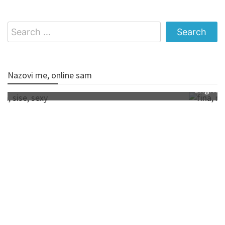
Search
for:
Nazovi me, online sam
Brigita – djevojka, fina, njezna