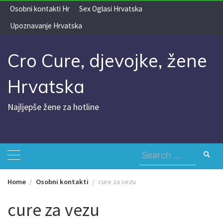
Skip
Osobni kontakti Hr
Sex Oglasi Hrvatska
to
Upoznavanje Hrvatska
content
Cro Cure, djevojke, žene
Hrvatska
Najljepše žene za hotline
Search
for:
Home
Osobni kontakti
cure za vezu
cure za vezu