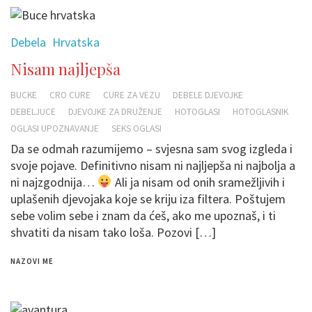
Debela
Hrvatska
Nisam najljepša
BUCKE
CRO CURE
CURE ZA VEZU
DEBELE DJEVOJKE
DEBELJUCE
DJEVOJKE ZA DRUŽENJE
HOTOGLASI
HOTOGLASNIK
OGLASI UPOZNAVANJE
SEKS OGLASI
Da se odmah razumijemo – svjesna sam svog izgleda i
svoje pojave. Definitivno nisam ni najljepša ni najbolja a
ni najzgodnija…
Ali ja nisam od onih sramežljivih i
uplašenih djevojaka koje se kriju iza filtera. Poštujem
sebe volim sebe i znam da ćeš, ako me upoznaš, i ti
shvatiti da nisam tako loša. Pozovi […]
NAZOVI ME