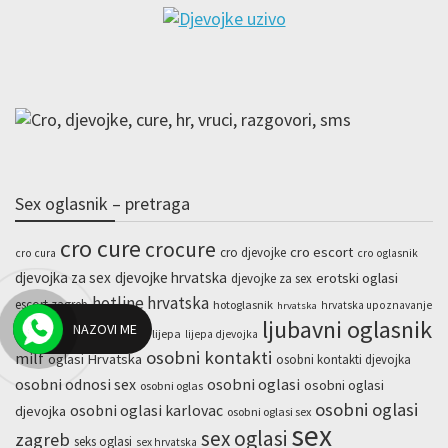
Sex oglasnik – pretraga
cro cure
crocure
cro escort
cro djevojke
cro cura
cro oglasnik
djevojka za sex
djevojke hrvatska
erotski oglasi
djevojke za sex
hotline hrvatska
escort zagreb
hotoglasnik
hrvatska upoznavanje
hrvatska
ljubavni oglasnik
NAZOVI ME
kurve zagreb
kurve split
lijepa
lijepa djevojka
osobni kontakti
milf
oglasi Hrvatska
osobni kontakti djevojka
osobni odnosi sex
osobni oglasi
osobni oglasi
osobni oglas
osobni oglasi
osobni oglasi karlovac
djevojka
osobni oglasi sex
sex
sex oglasi
zagreb
seks oglasi
sex hrvatska