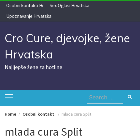
Skip
Osobni kontakti Hr
Sex Oglasi Hrvatska
to
Upoznavanje Hrvatska
content
Cro Cure, djevojke, žene
Hrvatska
Najljepše žene za hotline
Search
for:
Home
Osobni kontakti
mlada cura Split
mlada cura Split