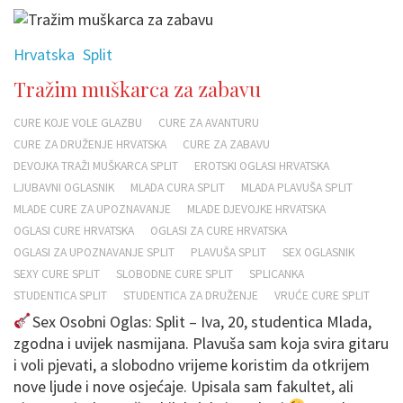
Hrvatska
Split
Tražim muškarca za zabavu
CURE KOJE VOLE GLAZBU
CURE ZA AVANTURU
CURE ZA DRUŽENJE HRVATSKA
CURE ZA ZABAVU
DEVOJKA TRAŽI MUŠKARCA SPLIT
EROTSKI OGLASI HRVATSKA
LJUBAVNI OGLASNIK
MLADA CURA SPLIT
MLADA PLAVUŠA SPLIT
MLADE CURE ZA UPOZNAVANJE
MLADE DJEVOJKE HRVATSKA
OGLASI CURE HRVATSKA
OGLASI ZA CURE HRVATSKA
OGLASI ZA UPOZNAVANJE SPLIT
PLAVUŠA SPLIT
SEX OGLASNIK
SEXY CURE SPLIT
SLOBODNE CURE SPLIT
SPLICANKA
STUDENTICA SPLIT
STUDENTICA ZA DRUŽENJE
VRUĆE CURE SPLIT
Sex Osobni Oglas: Split – Iva, 20, studentica Mlada,
zgodna i uvijek nasmijana. Plavuša sam koja svira gitaru
i voli pjevati, a slobodno vrijeme koristim da otkrijem
nove ljude i nove osjećaje. Upisala sam fakultet, ali