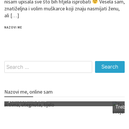
nisam upisala sve što bih htjela isprobati
Vesela sam,
znatiželjna i volim muškarce koji znaju nasmijati ženu,
ali […]
NAZOVI ME
Search
for:
Nazovi me, online sam
Trebam ugodnog gospodina